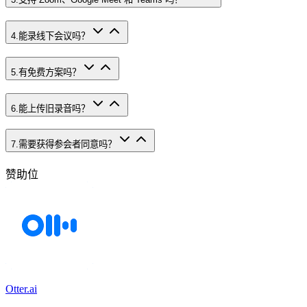
4
.
能录线下会议吗？
5
.
有免费方案吗？
6
.
能上传旧录音吗？
7
.
需要获得参会者同意吗？
赞助位
Otter.ai