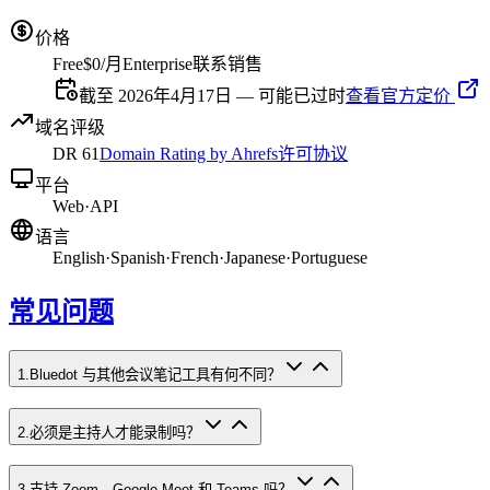
价格
Free
$0/月
Enterprise
联系销售
截至 2026年4月17日 — 可能已过时
查看官方定价
域名评级
DR
61
Domain Rating by Ahrefs
许可协议
平台
Web
·
API
语言
English
·
Spanish
·
French
·
Japanese
·
Portuguese
常见问题
1
.
Bluedot 与其他会议笔记工具有何不同？
2
.
必须是主持人才能录制吗？
3
.
支持 Zoom、Google Meet 和 Teams 吗？