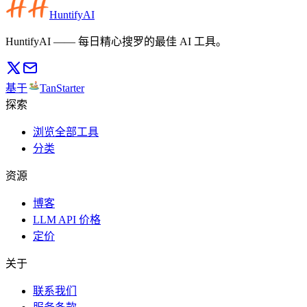
HuntifyAI
HuntifyAI —— 每日精心搜罗的最佳 AI 工具。
基于
TanStarter
探索
浏览全部工具
分类
资源
博客
LLM API 价格
定价
关于
联系我们