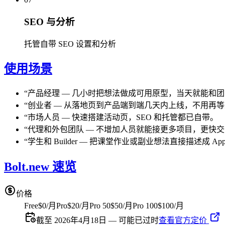
SEO 与分析
托管自带 SEO 设置和分析
使用场景
“
产品经理
—
几小时把想法做成可用原型，当天就能和团
“
创业者
—
从落地页到产品端到端几天内上线，不用再等
“
市场人员
—
快速搭建活动页，SEO 和托管都已自带。
“
代理和外包团队
—
不增加人员就能接更多项目，更快交
“
学生和 Builder
—
把课堂作业或副业想法直接描述成 Ap
Bolt.new 速览
价格
Free
$0/月
Pro
$20/月
Pro 50
$50/月
Pro 100
$100/月
截至 2026年4月18日 — 可能已过时
查看官方定价