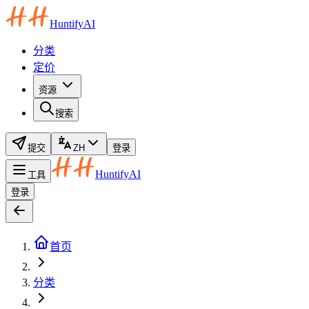
HuntifyAI
分类
定价
资源
搜索
提交
ZH
登录
HuntifyAI
工具
登录
首页
分类