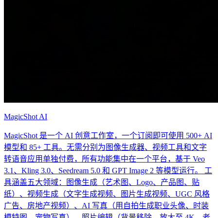
MagicShot AI
MagicShot 是一个 AI 创意工作室，一个订阅即可使用 500+ AI
模型和 85+ 工具。无需分别为图像生成器、视频工具和文字
转语音应用单独付费，所有功能集中在一个平台，基于 Veo
3.1、Kling 3.0、Seedream 5.0 和 GPT Image 2 等模型运行。 工
具涵盖五大领域：图像生成（艺术图、Logo、产品图、贴
纸）、视频生成（文字生成视频、图片生成视频、UGC 风格
广告、房地产视频）、AI 写真（用自拍生成职业头像、时装
模特图、宠物写真）、照片编辑（背景移除、放大至 4K、老