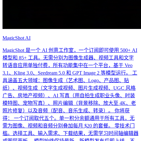
MagicShot AI
MagicShot 是一个 AI 创意工作室，一个订阅即可使用 500+ AI
模型和 85+ 工具。无需分别为图像生成器、视频工具和文字
转语音应用单独付费，所有功能集中在一个平台，基于 Veo
3.1、Kling 3.0、Seedream 5.0 和 GPT Image 2 等模型运行。 工
具涵盖五大领域：图像生成（艺术图、Logo、产品图、贴
纸）、视频生成（文字生成视频、图片生成视频、UGC 风格
广告、房地产视频）、AI 写真（用自拍生成职业头像、时装
模特图、宠物写真）、照片编辑（背景移除、放大至 4K、老
照片修复）以及音频（配音、音乐生成、转录）。 你将获
得： 一个订阅取代五个。单一积分余额通用于所有工具，无
需为图像、视频和音频分别叠加每月 $20 的套餐。 零技术门
槛。选择工具、输入需求、下载结果，无需学习时间轴编辑器
或图层面板。 模型始终保持最新。新模型发布后即上线，不