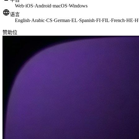
Web
·
iOS
·
Android
·
macOS
·
Windows
语言
English
·
Arabic
·
CS
·
German
·
EL
·
Spanish
·
FI
·
FIL
·
French
·
HE
·
H
赞助位