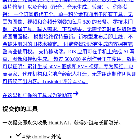
照片修复）以及音频（配音、音乐生成、转录）。 你将获
得： 一个订阅取代五个。单一积分余额通用于所有工具，无
需为图像、视频和音频分别叠加每月 $20 的套餐。 零技术门
槛。选择工具、输入需求、下载结果，无需学习时间轴编辑器
或图层面板。 模型始终保持最新。新模型发布后即上线，不
会被注册时的旧技术锁定。 付费套餐对所有生成内容拥有完
整商业使用权。 支持移动端。iOS 应用可在手机上完成 AI 写
真、图像和视频生成。 超过 500,000 名创作者正在使用，数据
可以证明：累计生成 50M+ 图像和 8M+ 视频。专为网红、电
商卖家、代理机构和房地产经纪人打造，无需组建制作团队即
可持续产出内容。Trustpilot 评分 4.7/5。
在这里推广你的工具
成为赞助商
提交你的工具
一次提交即永久收录 HuntifyAI，获得外链与长期曝光。
4 条 dofollow 外链