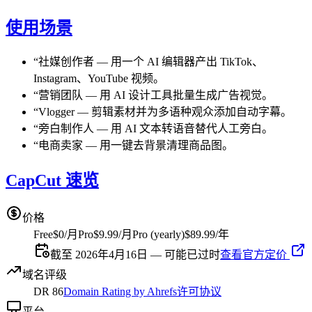
使用场景
“
社媒创作者
—
用一个 AI 编辑器产出 TikTok、
Instagram、YouTube 视频。
“
营销团队
—
用 AI 设计工具批量生成广告视觉。
“
Vlogger
—
剪辑素材并为多语种观众添加自动字幕。
“
旁白制作人
—
用 AI 文本转语音替代人工旁白。
“
电商卖家
—
用一键去背景清理商品图。
CapCut 速览
价格
Free
$0/月
Pro
$9.99/月
Pro (yearly)
$89.99/年
截至 2026年4月16日 — 可能已过时
查看官方定价
域名评级
DR
86
Domain Rating by Ahrefs
许可协议
平台