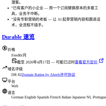
潜客。
“
已有客户的小企业
—
用一个订阅替换原本的多套工
具，业务不中断。
“
没有专职营销的老板
—
让 AI 起草营销内容和跟进话
术，全流程不插手。
Durable 速览
价格
Free
$0/月
截至 2026年4月17日 — 可能已过时
查看官方定价
域名评级
DR
82
Domain Rating by Ahrefs
许可协议
平台
Web
语言
German
·
English
·
Spanish
·
French
·
Italian
·
Japanese
·
NL
·
Portugu