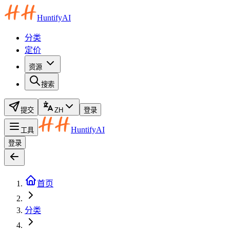
HuntifyAI
分类
定价
资源
搜索
提交
ZH
登录
HuntifyAI
工具
登录
首页
分类