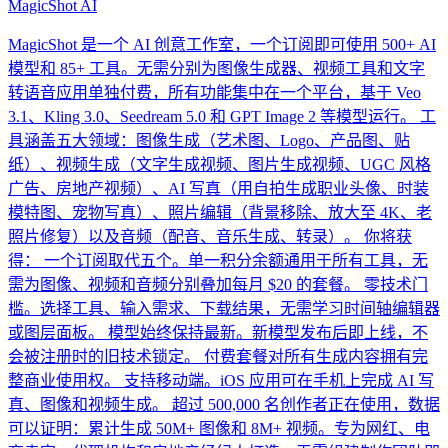
MagicShot AI
MagicShot 是一个 AI 创意工作室，一个订阅即可使用 500+ AI
模型和 85+ 工具。无需分别为图像生成器、视频工具和文字
转语音应用单独付费，所有功能集中在一个平台，基于 Veo
3.1、Kling 3.0、Seedream 5.0 和 GPT Image 2 等模型运行。 工
具涵盖五大领域：图像生成（艺术图、Logo、产品图、贴
纸）、视频生成（文字生成视频、图片生成视频、UGC 风格
广告、房地产视频）、AI 写真（用自拍生成职业头像、时装
模特图、宠物写真）、照片编辑（背景移除、放大至 4K、老
照片修复）以及音频（配音、音乐生成、转录）。 你将获
得： 一个订阅取代五个。单一积分余额通用于所有工具，无
需为图像、视频和音频分别叠加每月 $20 的套餐。 零技术门
槛。选择工具、输入需求、下载结果，无需学习时间轴编辑器
或图层面板。 模型始终保持最新。新模型发布后即上线，不
会被注册时的旧技术锁定。 付费套餐对所有生成内容拥有完
整商业使用权。 支持移动端。iOS 应用可在手机上完成 AI 写
真、图像和视频生成。 超过 500,000 名创作者正在使用，数据
可以证明：累计生成 50M+ 图像和 8M+ 视频。专为网红、电