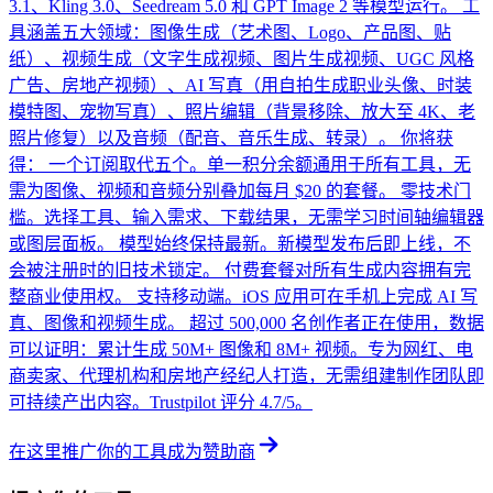
3.1、Kling 3.0、Seedream 5.0 和 GPT Image 2 等模型运行。 工
具涵盖五大领域：图像生成（艺术图、Logo、产品图、贴
纸）、视频生成（文字生成视频、图片生成视频、UGC 风格
广告、房地产视频）、AI 写真（用自拍生成职业头像、时装
模特图、宠物写真）、照片编辑（背景移除、放大至 4K、老
照片修复）以及音频（配音、音乐生成、转录）。 你将获
得： 一个订阅取代五个。单一积分余额通用于所有工具，无
需为图像、视频和音频分别叠加每月 $20 的套餐。 零技术门
槛。选择工具、输入需求、下载结果，无需学习时间轴编辑器
或图层面板。 模型始终保持最新。新模型发布后即上线，不
会被注册时的旧技术锁定。 付费套餐对所有生成内容拥有完
整商业使用权。 支持移动端。iOS 应用可在手机上完成 AI 写
真、图像和视频生成。 超过 500,000 名创作者正在使用，数据
可以证明：累计生成 50M+ 图像和 8M+ 视频。专为网红、电
商卖家、代理机构和房地产经纪人打造，无需组建制作团队即
可持续产出内容。Trustpilot 评分 4.7/5。
在这里推广你的工具
成为赞助商