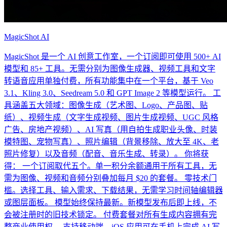
MagicShot AI
MagicShot 是一个 AI 创意工作室，一个订阅即可使用 500+ AI
模型和 85+ 工具。无需分别为图像生成器、视频工具和文字
转语音应用单独付费，所有功能集中在一个平台，基于 Veo
3.1、Kling 3.0、Seedream 5.0 和 GPT Image 2 等模型运行。 工
具涵盖五大领域：图像生成（艺术图、Logo、产品图、贴
纸）、视频生成（文字生成视频、图片生成视频、UGC 风格
广告、房地产视频）、AI 写真（用自拍生成职业头像、时装
模特图、宠物写真）、照片编辑（背景移除、放大至 4K、老
照片修复）以及音频（配音、音乐生成、转录）。 你将获
得： 一个订阅取代五个。单一积分余额通用于所有工具，无
需为图像、视频和音频分别叠加每月 $20 的套餐。 零技术门
槛。选择工具、输入需求、下载结果，无需学习时间轴编辑器
或图层面板。 模型始终保持最新。新模型发布后即上线，不
会被注册时的旧技术锁定。 付费套餐对所有生成内容拥有完
整商业使用权。 支持移动端。iOS 应用可在手机上完成 AI 写