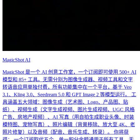
MagicShot AI
MagicShot 是一个 AI 创意工作室，一个订阅即可使用 500+ AI
模型和 85+ 工具。无需分别为图像生成器、视频工具和文字
转语音应用单独付费，所有功能集中在一个平台，基于 Veo
3.1、Kling 3.0、Seedream 5.0 和 GPT Image 2 等模型运行。 工
具涵盖五大领域：图像生成（艺术图、Logo、产品图、贴
纸）、视频生成（文字生成视频、图片生成视频、UGC 风格
广告、房地产视频）、AI 写真（用自拍生成职业头像、时装
模特图、宠物写真）、照片编辑（背景移除、放大至 4K、老
照片修复）以及音频（配音、音乐生成、转录）。 你将获
得： 一个订阅取代五个。单一积分余额通用于所有工具，无