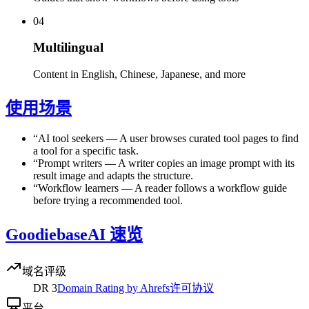
04
Multilingual
Content in English, Chinese, Japanese, and more
使用场景
“
AI tool seekers
—
A user browses curated tool pages to find
a tool for a specific task.
“
Prompt writers
—
A writer copies an image prompt with its
result image and adapts the structure.
“
Workflow learners
—
A reader follows a workflow guide
before trying a recommended tool.
GoodiebaseAI 速览
域名评级
DR
3
Domain Rating by Ahrefs
许可协议
平台