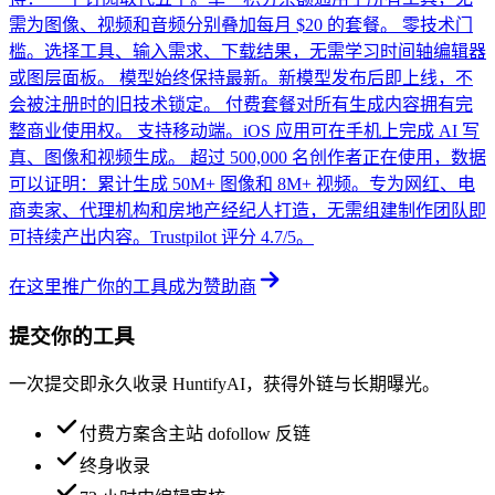
需为图像、视频和音频分别叠加每月 $20 的套餐。 零技术门
槛。选择工具、输入需求、下载结果，无需学习时间轴编辑器
或图层面板。 模型始终保持最新。新模型发布后即上线，不
会被注册时的旧技术锁定。 付费套餐对所有生成内容拥有完
整商业使用权。 支持移动端。iOS 应用可在手机上完成 AI 写
真、图像和视频生成。 超过 500,000 名创作者正在使用，数据
可以证明：累计生成 50M+ 图像和 8M+ 视频。专为网红、电
商卖家、代理机构和房地产经纪人打造，无需组建制作团队即
可持续产出内容。Trustpilot 评分 4.7/5。
在这里推广你的工具
成为赞助商
提交你的工具
一次提交即永久收录 HuntifyAI，获得外链与长期曝光。
付费方案含主站 dofollow 反链
终身收录