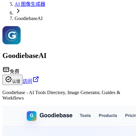
AI 图像生成器
GoodiebaseAI
GoodiebaseAI
免费
访问
认领
Goodiebase - AI Tools Directory, Image Generator, Guides &
Workflows