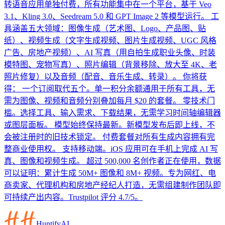
转语音应用单独付费，所有功能集中在一个平台，基于 Veo
3.1、Kling 3.0、Seedream 5.0 和 GPT Image 2 等模型运行。 工
具涵盖五大领域：图像生成（艺术图、Logo、产品图、贴
纸）、视频生成（文字生成视频、图片生成视频、UGC 风格
广告、房地产视频）、AI 写真（用自拍生成职业头像、时装
模特图、宠物写真）、照片编辑（背景移除、放大至 4K、老
照片修复）以及音频（配音、音乐生成、转录）。 你将获
得： 一个订阅取代五个。单一积分余额通用于所有工具，无
需为图像、视频和音频分别叠加每月 $20 的套餐。 零技术门
槛。选择工具、输入需求、下载结果，无需学习时间轴编辑器
或图层面板。 模型始终保持最新。新模型发布后即上线，不
会被注册时的旧技术锁定。 付费套餐对所有生成内容拥有完
整商业使用权。 支持移动端。iOS 应用可在手机上完成 AI 写
真、图像和视频生成。 超过 500,000 名创作者正在使用，数据
可以证明：累计生成 50M+ 图像和 8M+ 视频。专为网红、电
商卖家、代理机构和房地产经纪人打造，无需组建制作团队即
可持续产出内容。Trustpilot 评分 4.7/5。
HuntifyAI