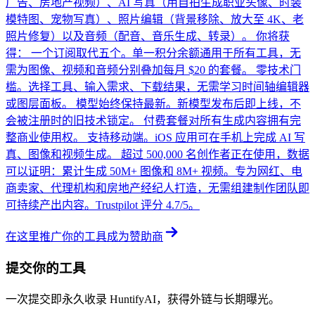
广告、房地产视频）、AI 写真（用自拍生成职业头像、时装
模特图、宠物写真）、照片编辑（背景移除、放大至 4K、老
照片修复）以及音频（配音、音乐生成、转录）。 你将获
得： 一个订阅取代五个。单一积分余额通用于所有工具，无
需为图像、视频和音频分别叠加每月 $20 的套餐。 零技术门
槛。选择工具、输入需求、下载结果，无需学习时间轴编辑器
或图层面板。 模型始终保持最新。新模型发布后即上线，不
会被注册时的旧技术锁定。 付费套餐对所有生成内容拥有完
整商业使用权。 支持移动端。iOS 应用可在手机上完成 AI 写
真、图像和视频生成。 超过 500,000 名创作者正在使用，数据
可以证明：累计生成 50M+ 图像和 8M+ 视频。专为网红、电
商卖家、代理机构和房地产经纪人打造，无需组建制作团队即
可持续产出内容。Trustpilot 评分 4.7/5。
在这里推广你的工具
成为赞助商
提交你的工具
一次提交即永久收录 HuntifyAI，获得外链与长期曝光。