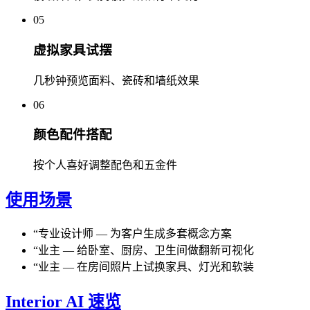
05
虚拟家具试摆
几秒钟预览面料、瓷砖和墙纸效果
06
颜色配件搭配
按个人喜好调整配色和五金件
使用场景
“
专业设计师
—
为客户生成多套概念方案
“
业主
—
给卧室、厨房、卫生间做翻新可视化
“
业主
—
在房间照片上试换家具、灯光和软装
Interior AI 速览