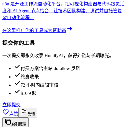
n8n 是开源工作流自动化平台，把可视化构建器与代码级灵活
度和 AI Agent 节点结合，让技术团队构建、调试并自托管复
杂自动化流程。
在这里推广你的工具
成为赞助商
提交你的工具
一次提交即永久收录 HuntifyAI，获得外链与长期曝光。
付费方案含主站 dofollow 反链
终身收录
72 小时内编辑审核
$16.9 起
立即提交
点赞
反馈
复制链接