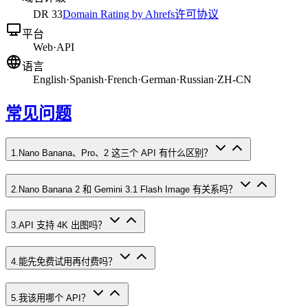
DR
33
Domain Rating by Ahrefs
许可协议
平台
Web
·
API
语言
English
·
Spanish
·
French
·
German
·
Russian
·
ZH-CN
常见问题
1
.
Nano Banana、Pro、2 这三个 API 有什么区别？
2
.
Nano Banana 2 和 Gemini 3.1 Flash Image 有关系吗？
3
.
API 支持 4K 出图吗？
4
.
能先免费试用再付费吗？
5
.
我该用哪个 API？