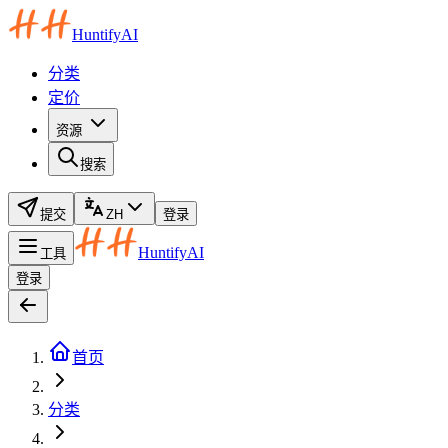
HuntifyAI
分类
定价
资源
搜索
提交
ZH
登录
HuntifyAI
工具
登录
首页
分类