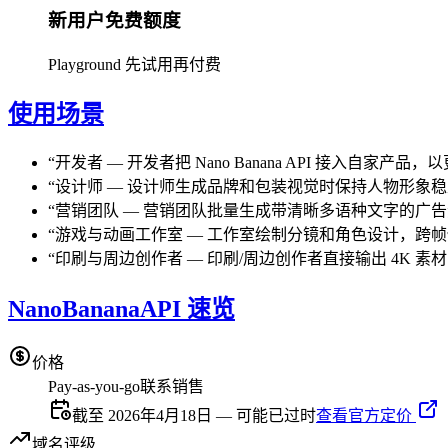
新用户免费额度
Playground 先试用再付费
使用场景
“
开发者
—
开发者把 Nano Banana API 接入自家
“
设计师
—
设计师生成品牌和包装视觉时保持人物形象稳
“
营销团队
—
营销团队批量生成带清晰多语种文字的广告
“
游戏与动画工作室
—
工作室绘制分镜和角色设计，跨帧
“
印刷与周边创作者
—
印刷/周边创作者直接输出 4K 
NanoBananaAPI 速览
价格
Pay-as-you-go
联系销售
截至 2026年4月18日 — 可能已过时
查看官方定价
域名评级