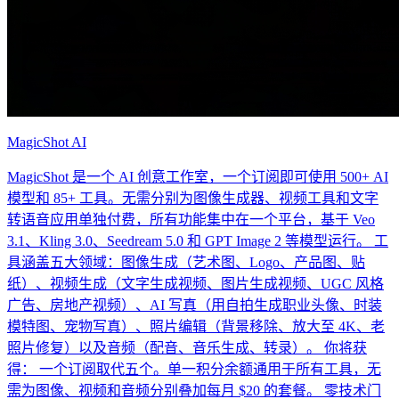
MagicShot AI
MagicShot 是一个 AI 创意工作室，一个订阅即可使用 500+ AI
模型和 85+ 工具。无需分别为图像生成器、视频工具和文字
转语音应用单独付费，所有功能集中在一个平台，基于 Veo
3.1、Kling 3.0、Seedream 5.0 和 GPT Image 2 等模型运行。 工
具涵盖五大领域：图像生成（艺术图、Logo、产品图、贴
纸）、视频生成（文字生成视频、图片生成视频、UGC 风格
广告、房地产视频）、AI 写真（用自拍生成职业头像、时装
模特图、宠物写真）、照片编辑（背景移除、放大至 4K、老
照片修复）以及音频（配音、音乐生成、转录）。 你将获
得： 一个订阅取代五个。单一积分余额通用于所有工具，无
需为图像、视频和音频分别叠加每月 $20 的套餐。 零技术门