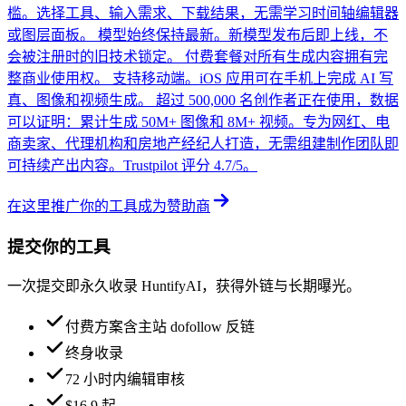
槛。选择工具、输入需求、下载结果，无需学习时间轴编辑器
或图层面板。 模型始终保持最新。新模型发布后即上线，不
会被注册时的旧技术锁定。 付费套餐对所有生成内容拥有完
整商业使用权。 支持移动端。iOS 应用可在手机上完成 AI 写
真、图像和视频生成。 超过 500,000 名创作者正在使用，数据
可以证明：累计生成 50M+ 图像和 8M+ 视频。专为网红、电
商卖家、代理机构和房地产经纪人打造，无需组建制作团队即
可持续产出内容。Trustpilot 评分 4.7/5。
在这里推广你的工具
成为赞助商
提交你的工具
一次提交即永久收录 HuntifyAI，获得外链与长期曝光。
付费方案含主站 dofollow 反链
终身收录
72 小时内编辑审核
$16.9 起