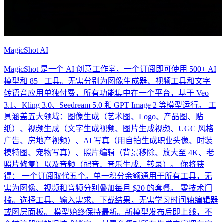
MagicShot AI
MagicShot 是一个 AI 创意工作室，一个订阅即可使用 500+ AI
模型和 85+ 工具。无需分别为图像生成器、视频工具和文字
转语音应用单独付费，所有功能集中在一个平台，基于 Veo
3.1、Kling 3.0、Seedream 5.0 和 GPT Image 2 等模型运行。 工
具涵盖五大领域：图像生成（艺术图、Logo、产品图、贴
纸）、视频生成（文字生成视频、图片生成视频、UGC 风格
广告、房地产视频）、AI 写真（用自拍生成职业头像、时装
模特图、宠物写真）、照片编辑（背景移除、放大至 4K、老
照片修复）以及音频（配音、音乐生成、转录）。 你将获
得： 一个订阅取代五个。单一积分余额通用于所有工具，无
需为图像、视频和音频分别叠加每月 $20 的套餐。 零技术门
槛。选择工具、输入需求、下载结果，无需学习时间轴编辑器
或图层面板。 模型始终保持最新。新模型发布后即上线，不