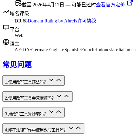
截至 2026年4月17日 — 可能已过时
查看官方定价
域名评级
DR
68
Domain Rating by Ahrefs
许可协议
平台
Web
语言
AF
·
DA
·
German
·
English
·
Spanish
·
French
·
Indonesian
·
Italian
·
Ja
常见问题
1
.
使用改写工具违法吗？
2
.
使用改写工具会惹麻烦吗？
3
.
用改写工具算抄袭吗？
4
.
能在法律写作中使用改写工具吗？