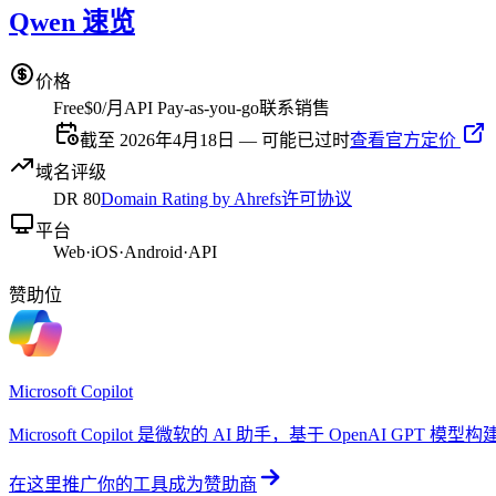
Qwen 速览
价格
Free
$0/月
API Pay-as-you-go
联系销售
截至 2026年4月18日 — 可能已过时
查看官方定价
域名评级
DR
80
Domain Rating by Ahrefs
许可协议
平台
Web
·
iOS
·
Android
·
API
赞助位
Microsoft Copilot
Microsoft Copilot 是微软的 AI 助手，基于 OpenAI GP
在这里推广你的工具
成为赞助商