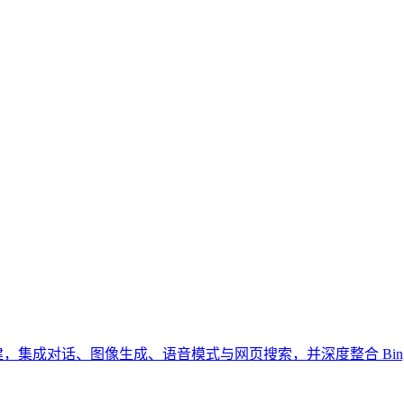
T 模型构建，集成对话、图像生成、语音模式与网页搜索，并深度整合 Bing、Edge