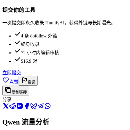
提交你的工具
一次提交即永久收录 HuntifyAI，获得外链与长期曝光。
4 条 dofollow 外链
终身收录
72 小时内编辑审核
$16.9 起
立即提交
点赞
反馈
复制链接
分享
Qwen 流量分析