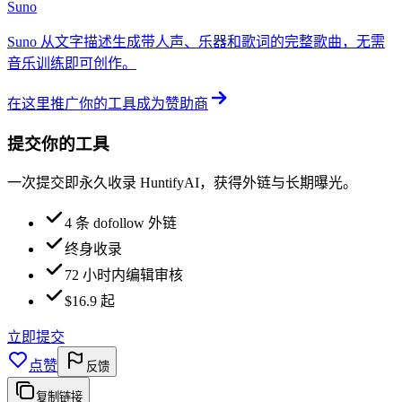
Suno
Suno 从文字描述生成带人声、乐器和歌词的完整歌曲，无需
音乐训练即可创作。
在这里推广你的工具
成为赞助商
提交你的工具
一次提交即永久收录 HuntifyAI，获得外链与长期曝光。
4 条 dofollow 外链
终身收录
72 小时内编辑审核
$16.9 起
立即提交
点赞
反馈
复制链接