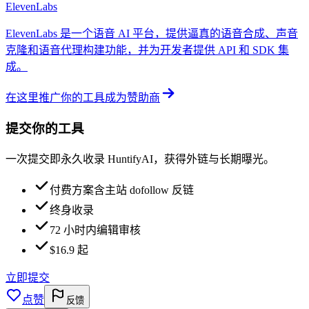
ElevenLabs
ElevenLabs 是一个语音 AI 平台，提供逼真的语音合成、声音
克隆和语音代理构建功能，并为开发者提供 API 和 SDK 集
成。
在这里推广你的工具
成为赞助商
提交你的工具
一次提交即永久收录 HuntifyAI，获得外链与长期曝光。
付费方案含主站 dofollow 反链
终身收录
72 小时内编辑审核
$16.9 起
立即提交
点赞
反馈