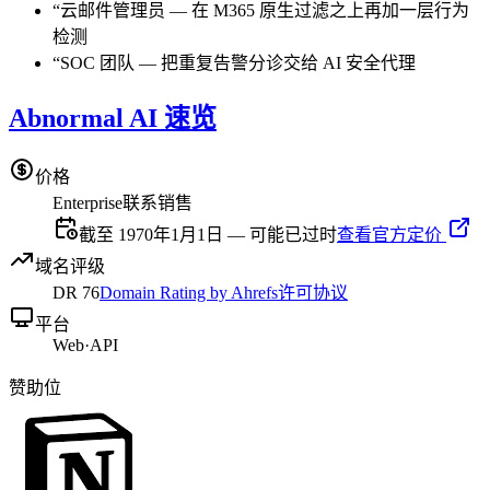
“
云邮件管理员
—
在 M365 原生过滤之上再加一层行为
检测
“
SOC 团队
—
把重复告警分诊交给 AI 安全代理
Abnormal AI 速览
价格
Enterprise
联系销售
截至 1970年1月1日 — 可能已过时
查看官方定价
域名评级
DR
76
Domain Rating by Ahrefs
许可协议
平台
Web
·
API
赞助位