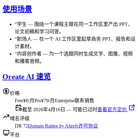
使用场景
“
学生
—
围绕一个课程主题在同一工作区里产出 PPT、
论文初稿和学习问答。
“
职场人
—
在一个 AI 工作区里起草商务 PPT、报告和设
计素材。
“
内容创作者
—
为一个选题同时生成文字、图像、视频
和播客音频。
Oreate AI 速览
价格
Free
¥0/月
Pro
¥79/月
Enterprise
联系销售
截至 2026年4月16日 — 可能已过时
查看官方定价
域名评级
DR
72
Domain Rating by Ahrefs
许可协议
平台