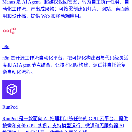
Manus 是 AI Agent，超越仅返回答案，转为自主执行任务、自
动化工作流、产出成果物：可按需创建幻灯片、网站、桌面应
用和设计稿，提供 Web 和移动端应用。
n8n
n8n 是开源工作流自动化平台，把可视化构建器与代码级灵活
度和 AI Agent 节点结合，让技术团队构建、调试并自托管复
杂自动化流程。
RunPod
RunPod 是一款面向 AI 推理和训练任务的 GPU 云平台，提供
按需和竞价 GPU 实例，支持模型运行、微调和无服务器 AI