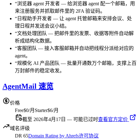
“
浏览器 agent 开发者
—
给浏览器 agent 配一个邮箱，用
来注册服务并抓取邮件里的 2FA 验证码。
“
日程助手开发者
—
让 agent 托管邮箱来安排会议、处
理日程并发送会议小结。
“
文档处理团队
—
把邮件里的发票、收据等附件自动解
析成结构化数据。
“
客服团队
—
接入客服邮箱并自动把线程分派给对应的
agent。
“
规模化 AI 产品团队
—
批量开通数万个邮箱，支撑上百
万封邮件的稳定收发。
AgentMail 速览
价格
Free
$0/月
Starter
$6/月
截至 2026年4月17日 — 可能已过时
查看官方定价
域名评级
DR
65
Domain Rating by Ahrefs
许可协议