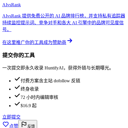
AIvsRank
AIvsRank 提供免费公开的 AI 品牌排行榜，并支持私有追踪器
持续监控提示词、竞争对手和各大 AI 引擎中的品牌可见度信
号。
在这里推广你的工具
成为赞助商
提交你的工具
一次提交即永久收录 HuntifyAI，获得外链与长期曝光。
付费方案含主站 dofollow 反链
终身收录
72 小时内编辑审核
$16.9 起
立即提交
点赞
反馈