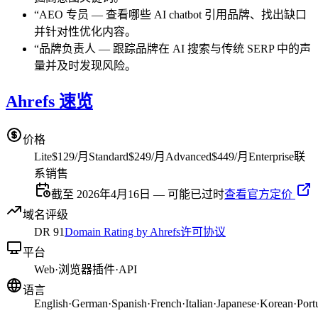
“
AEO 专员
—
查看哪些 AI chatbot 引用品牌、找出缺口
并针对性优化内容。
“
品牌负责人
—
跟踪品牌在 AI 搜索与传统 SERP 中的声
量并及时发现风险。
Ahrefs 速览
价格
Lite
$129/月
Standard
$249/月
Advanced
$449/月
Enterprise
联
系销售
截至 2026年4月16日 — 可能已过时
查看官方定价
域名评级
DR
91
Domain Rating by Ahrefs
许可协议
平台
Web
·
浏览器插件
·
API
语言
English
·
German
·
Spanish
·
French
·
Italian
·
Japanese
·
Korean
·
Port