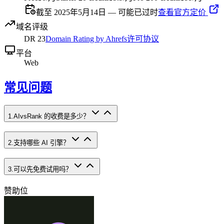
截至 2025年5月14日 — 可能已过时
查看官方定价
域名评级
DR
23
Domain Rating by Ahrefs
许可协议
平台
Web
常见问题
1
.
AIvsRank 的收费是多少？
2
.
支持哪些 AI 引擎？
3
.
可以先免费试用吗？
赞助位