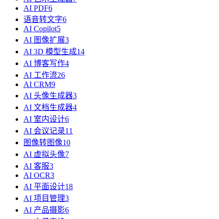
AI PDF
6
语音转文字
6
AI Copilot
5
AI 图像扩展
3
AI 3D 模型生成
14
AI 博客写作
4
AI 工作流
26
AI CRM
9
AI 头像生成器
3
AI 文档生成器
4
AI 室内设计
6
AI 会议记录
11
图像转图像
10
AI 虚拟头像
7
AI 客服
3
AI OCR
3
AI 平面设计
18
AI 项目管理
3
AI 产品摄影
6