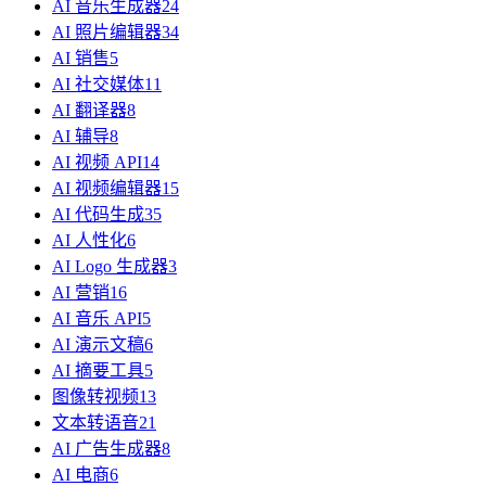
AI 音乐生成器
24
AI 照片编辑器
34
AI 销售
5
AI 社交媒体
11
AI 翻译器
8
AI 辅导
8
AI 视频 API
14
AI 视频编辑器
15
AI 代码生成
35
AI 人性化
6
AI Logo 生成器
3
AI 营销
16
AI 音乐 API
5
AI 演示文稿
6
AI 摘要工具
5
图像转视频
13
文本转语音
21
AI 广告生成器
8
AI 电商
6