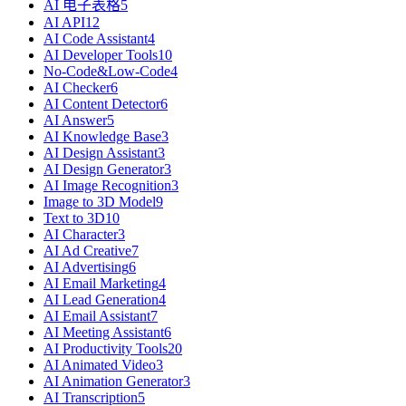
AI 电子表格
5
AI API
12
AI Code Assistant
4
AI Developer Tools
10
No-Code&Low-Code
4
AI Checker
6
AI Content Detector
6
AI Answer
5
AI Knowledge Base
3
AI Design Assistant
3
AI Design Generator
3
AI Image Recognition
3
Image to 3D Model
9
Text to 3D
10
AI Character
3
AI Ad Creative
7
AI Advertising
6
AI Email Marketing
4
AI Lead Generation
4
AI Email Assistant
7
AI Meeting Assistant
6
AI Productivity Tools
20
AI Animated Video
3
AI Animation Generator
3
AI Transcription
5