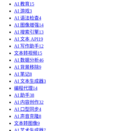
AI 教育
15
AI 游戏
3
AI 语法检查
4
AI 图像增强
14
AI 搜索引擎
13
AI 文本 API
19
AI 写作助手
12
文本转视频
15
AI 数据分析
46
AI 背景移除
9
AI 笔记
8
AI 文本生成器
3
编程代理
14
AI 助手
38
AI 内容创作
32
AI 口型同步
4
AI 声音克隆
8
文本转图像
9
AI 艺术生成器
7