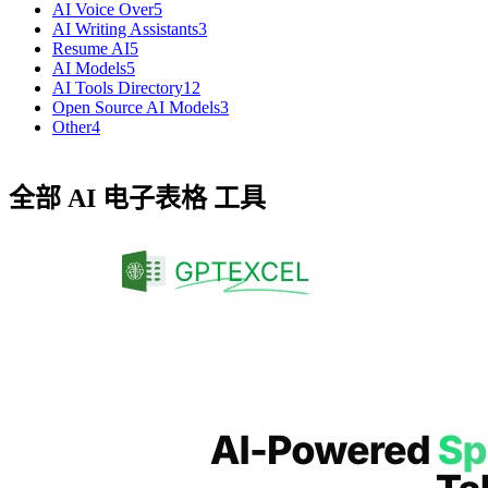
AI Voice Over
5
AI Writing Assistants
3
Resume AI
5
AI Models
5
AI Tools Directory
12
Open Source AI Models
3
Other
4
全部 AI 电子表格 工具