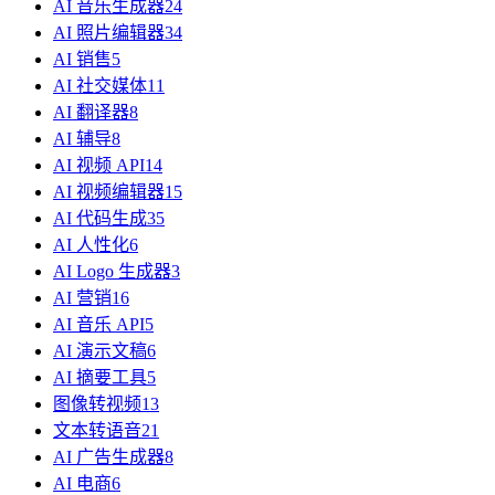
AI 音乐生成器
24
AI 照片编辑器
34
AI 销售
5
AI 社交媒体
11
AI 翻译器
8
AI 辅导
8
AI 视频 API
14
AI 视频编辑器
15
AI 代码生成
35
AI 人性化
6
AI Logo 生成器
3
AI 营销
16
AI 音乐 API
5
AI 演示文稿
6
AI 摘要工具
5
图像转视频
13
文本转语音
21
AI 广告生成器
8
AI 电商
6