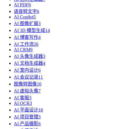
AI PDF
6
语音转文字
6
AI Copilot
5
AI 图像扩展
3
AI 3D 模型生成
14
AI 博客写作
4
AI 工作流
26
AI CRM
9
AI 头像生成器
3
AI 文档生成器
4
AI 室内设计
6
AI 会议记录
11
图像转图像
10
AI 虚拟头像
7
AI 客服
3
AI OCR
3
AI 平面设计
18
AI 项目管理
3
AI 产品摄影
6