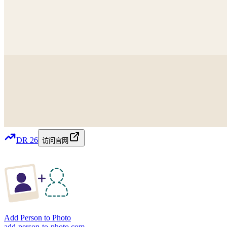
DR
26
访问官网
Add Person to Photo
add-person-to-photo.com