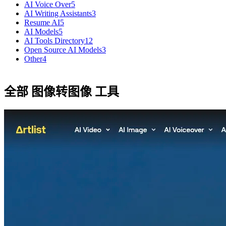
AI Voice Over
5
AI Writing Assistants
3
Resume AI
5
AI Models
5
AI Tools Directory
12
Open Source AI Models
3
Other
4
全部 图像转图像 工具