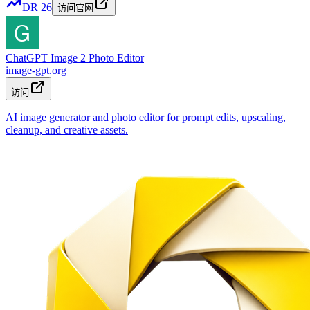
DR
26
访问官网
ChatGPT Image 2 Photo Editor
image-gpt.org
访问
AI image generator and photo editor for prompt edits, upscaling,
cleanup, and creative assets.