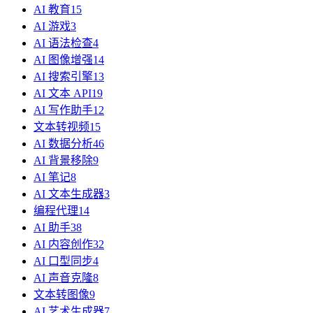
AI 教育
15
AI 游戏
3
AI 语法检查
4
AI 图像增强
14
AI 搜索引擎
13
AI 文本 API
19
AI 写作助手
12
文本转视频
15
AI 数据分析
46
AI 背景移除
9
AI 笔记
8
AI 文本生成器
3
编程代理
14
AI 助手
38
AI 内容创作
32
AI 口型同步
4
AI 声音克隆
8
文本转图像
9
AI 艺术生成器
7