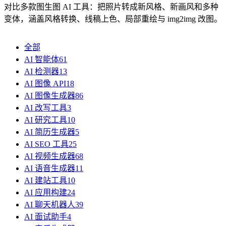
对比多款图生图 AI 工具：把照片转成新风格、新画风和多种
变体，涵盖风格转换、线稿上色、局部重绘与 img2img 改图。
全部
AI 智能体
61
AI 检测器
13
AI 图像 API
18
AI 图像生成器
86
AI 改写工具
3
AI 研究工具
10
AI 简历生成器
5
AI SEO 工具
25
AI 视频生成器
68
AI 语音生成器
11
AI 建站工具
10
AI 应用构建
24
AI 聊天机器人
39
AI 面试助手
4