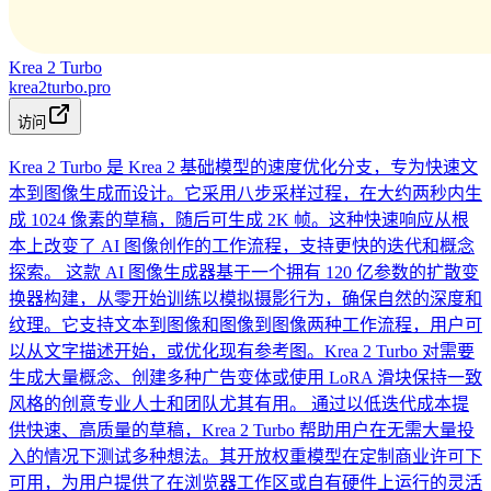
Krea 2 Turbo
krea2turbo.pro
访问
Krea 2 Turbo 是 Krea 2 基础模型的速度优化分支，专为快速文
本到图像生成而设计。它采用八步采样过程，在大约两秒内生
成 1024 像素的草稿，随后可生成 2K 帧。这种快速响应从根
本上改变了 AI 图像创作的工作流程，支持更快的迭代和概念
探索。 这款 AI 图像生成器基于一个拥有 120 亿参数的扩散变
换器构建，从零开始训练以模拟摄影行为，确保自然的深度和
纹理。它支持文本到图像和图像到图像两种工作流程，用户可
以从文字描述开始，或优化现有参考图。Krea 2 Turbo 对需要
生成大量概念、创建多种广告变体或使用 LoRA 滑块保持一致
风格的创意专业人士和团队尤其有用。 通过以低迭代成本提
供快速、高质量的草稿，Krea 2 Turbo 帮助用户在无需大量投
入的情况下测试多种想法。其开放权重模型在定制商业许可下
可用，为用户提供了在浏览器工作区或自有硬件上运行的灵活