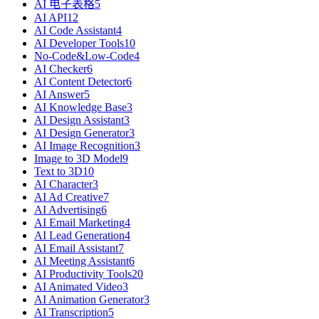
AI 电子表格
5
AI API
12
AI Code Assistant
4
AI Developer Tools
10
No-Code&Low-Code
4
AI Checker
6
AI Content Detector
6
AI Answer
5
AI Knowledge Base
3
AI Design Assistant
3
AI Design Generator
3
AI Image Recognition
3
Image to 3D Model
9
Text to 3D
10
AI Character
3
AI Ad Creative
7
AI Advertising
6
AI Email Marketing
4
AI Lead Generation
4
AI Email Assistant
7
AI Meeting Assistant
6
AI Productivity Tools
20
AI Animated Video
3
AI Animation Generator
3
AI Transcription
5