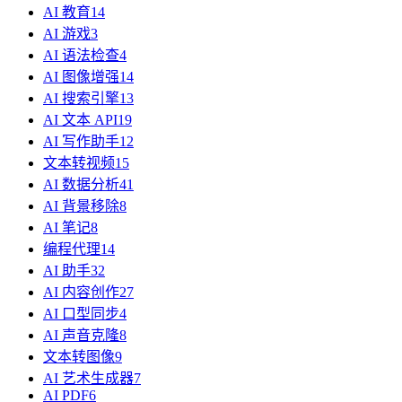
AI 教育
14
AI 游戏
3
AI 语法检查
4
AI 图像增强
14
AI 搜索引擎
13
AI 文本 API
19
AI 写作助手
12
文本转视频
15
AI 数据分析
41
AI 背景移除
8
AI 笔记
8
编程代理
14
AI 助手
32
AI 内容创作
27
AI 口型同步
4
AI 声音克隆
8
文本转图像
9
AI 艺术生成器
7
AI PDF
6