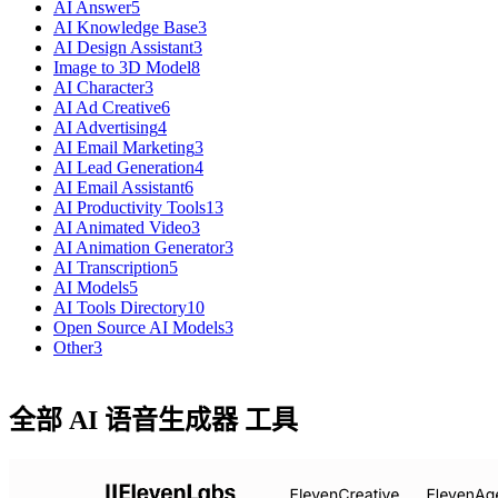
AI Answer
5
AI Knowledge Base
3
AI Design Assistant
3
Image to 3D Model
8
AI Character
3
AI Ad Creative
6
AI Advertising
4
AI Email Marketing
3
AI Lead Generation
4
AI Email Assistant
6
AI Productivity Tools
13
AI Animated Video
3
AI Animation Generator
3
AI Transcription
5
AI Models
5
AI Tools Directory
10
Open Source AI Models
3
Other
3
全部 AI 语音生成器 工具