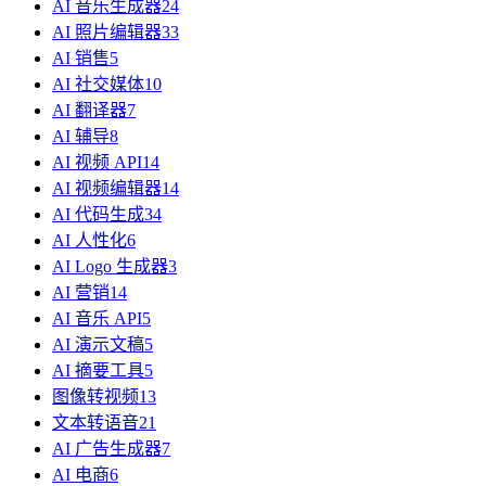
AI 音乐生成器
24
AI 照片编辑器
33
AI 销售
5
AI 社交媒体
10
AI 翻译器
7
AI 辅导
8
AI 视频 API
14
AI 视频编辑器
14
AI 代码生成
34
AI 人性化
6
AI Logo 生成器
3
AI 营销
14
AI 音乐 API
5
AI 演示文稿
5
AI 摘要工具
5
图像转视频
13
文本转语音
21
AI 广告生成器
7
AI 电商
6