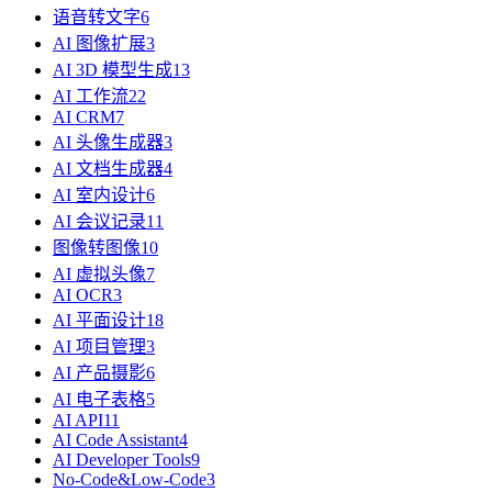
语音转文字
6
AI 图像扩展
3
AI 3D 模型生成
13
AI 工作流
22
AI CRM
7
AI 头像生成器
3
AI 文档生成器
4
AI 室内设计
6
AI 会议记录
11
图像转图像
10
AI 虚拟头像
7
AI OCR
3
AI 平面设计
18
AI 项目管理
3
AI 产品摄影
6
AI 电子表格
5
AI API
11
AI Code Assistant
4
AI Developer Tools
9
No-Code&Low-Code
3