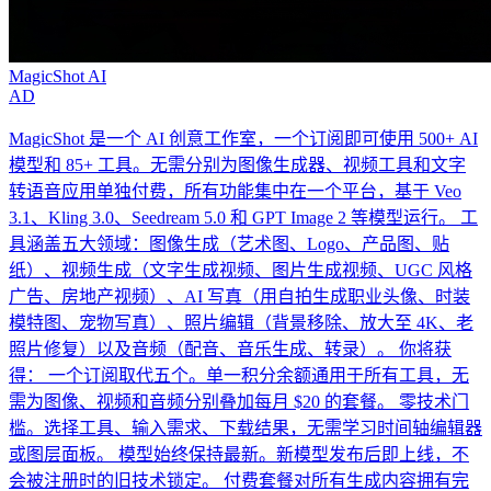
MagicShot AI
AD
MagicShot 是一个 AI 创意工作室，一个订阅即可使用 500+ AI
模型和 85+ 工具。无需分别为图像生成器、视频工具和文字
转语音应用单独付费，所有功能集中在一个平台，基于 Veo
3.1、Kling 3.0、Seedream 5.0 和 GPT Image 2 等模型运行。 工
具涵盖五大领域：图像生成（艺术图、Logo、产品图、贴
纸）、视频生成（文字生成视频、图片生成视频、UGC 风格
广告、房地产视频）、AI 写真（用自拍生成职业头像、时装
模特图、宠物写真）、照片编辑（背景移除、放大至 4K、老
照片修复）以及音频（配音、音乐生成、转录）。 你将获
得： 一个订阅取代五个。单一积分余额通用于所有工具，无
需为图像、视频和音频分别叠加每月 $20 的套餐。 零技术门
槛。选择工具、输入需求、下载结果，无需学习时间轴编辑器
或图层面板。 模型始终保持最新。新模型发布后即上线，不
会被注册时的旧技术锁定。 付费套餐对所有生成内容拥有完