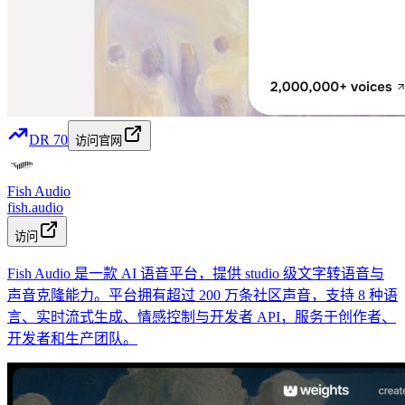
DR
70
访问官网
Fish Audio
fish.audio
访问
Fish Audio 是一款 AI 语音平台，提供 studio 级文字转语音与
声音克隆能力。平台拥有超过 200 万条社区声音，支持 8 种语
言、实时流式生成、情感控制与开发者 API，服务于创作者、
开发者和生产团队。