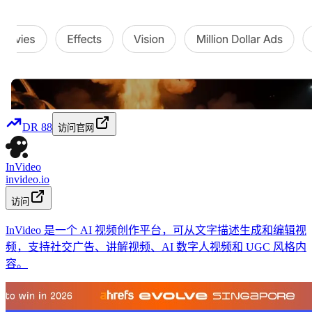
DR
88
访问官网
InVideo
invideo.io
访问
InVideo 是一个 AI 视频创作平台，可从文字描述生成和编辑视
频，支持社交广告、讲解视频、AI 数字人视频和 UGC 风格内
容。