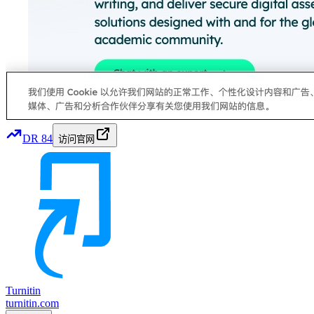
DR
84
访问官网
Turnitin
turnitin.com