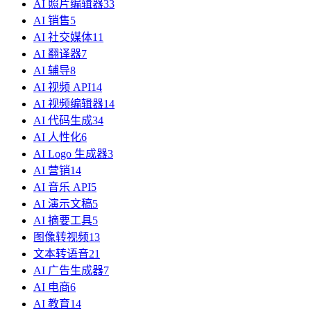
AI 照片编辑器
33
AI 销售
5
AI 社交媒体
11
AI 翻译器
7
AI 辅导
8
AI 视频 API
14
AI 视频编辑器
14
AI 代码生成
34
AI 人性化
6
AI Logo 生成器
3
AI 营销
14
AI 音乐 API
5
AI 演示文稿
5
AI 摘要工具
5
图像转视频
13
文本转语音
21
AI 广告生成器
7
AI 电商
6
AI 教育
14