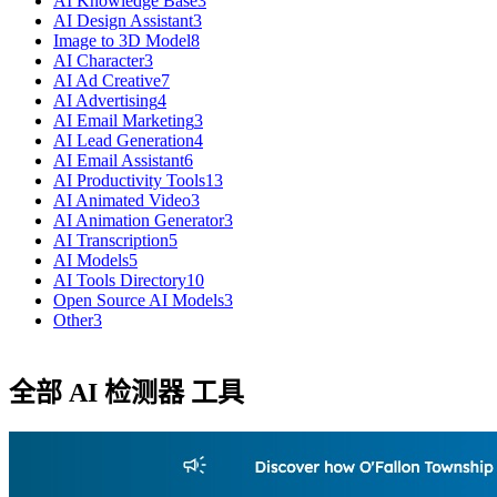
AI Knowledge Base
3
AI Design Assistant
3
Image to 3D Model
8
AI Character
3
AI Ad Creative
7
AI Advertising
4
AI Email Marketing
3
AI Lead Generation
4
AI Email Assistant
6
AI Productivity Tools
13
AI Animated Video
3
AI Animation Generator
3
AI Transcription
5
AI Models
5
AI Tools Directory
10
Open Source AI Models
3
Other
3
全部 AI 检测器 工具