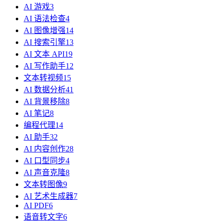
AI 游戏
3
AI 语法检查
4
AI 图像增强
14
AI 搜索引擎
13
AI 文本 API
19
AI 写作助手
12
文本转视频
15
AI 数据分析
41
AI 背景移除
8
AI 笔记
8
编程代理
14
AI 助手
32
AI 内容创作
28
AI 口型同步
4
AI 声音克隆
8
文本转图像
9
AI 艺术生成器
7
AI PDF
6
语音转文字
6