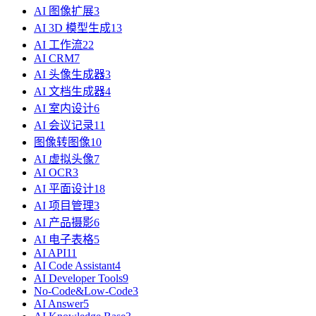
AI 图像扩展
3
AI 3D 模型生成
13
AI 工作流
22
AI CRM
7
AI 头像生成器
3
AI 文档生成器
4
AI 室内设计
6
AI 会议记录
11
图像转图像
10
AI 虚拟头像
7
AI OCR
3
AI 平面设计
18
AI 项目管理
3
AI 产品摄影
6
AI 电子表格
5
AI API
11
AI Code Assistant
4
AI Developer Tools
9
No-Code&Low-Code
3
AI Answer
5