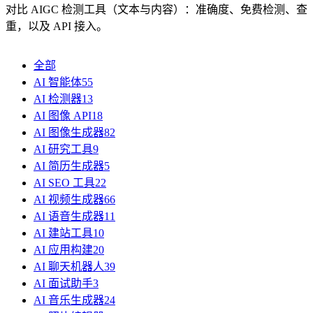
对比 AIGC 检测工具（文本与内容）：准确度、免费检测、查
重，以及 API 接入。
全部
AI 智能体
55
AI 检测器
13
AI 图像 API
18
AI 图像生成器
82
AI 研究工具
9
AI 简历生成器
5
AI SEO 工具
22
AI 视频生成器
66
AI 语音生成器
11
AI 建站工具
10
AI 应用构建
20
AI 聊天机器人
39
AI 面试助手
3
AI 音乐生成器
24