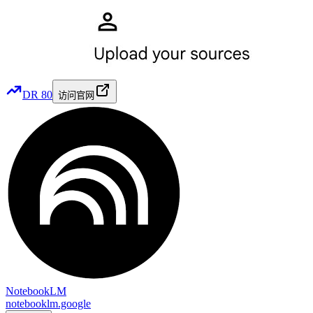
DR
80
访问官网
NotebookLM
notebooklm.google