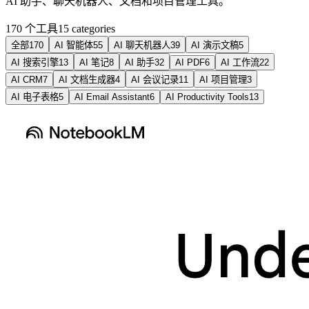
AI 助手、聊天机器人、文档和项目管理工具。
170 个工具
15
categories
全部
170
AI 智能体
55
AI 聊天机器人
39
AI 演示文稿
5
AI 搜索引擎
13
AI 笔记
8
AI 助手
32
AI PDF
6
AI 工作流
22
AI CRM
7
AI 文档生成器
4
AI 会议记录
11
AI 项目管理
3
AI 电子表格
5
AI Email Assistant
6
AI Productivity Tools
13