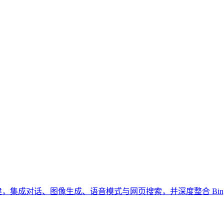
T 模型构建，集成对话、图像生成、语音模式与网页搜索，并深度整合 Bing、Edge