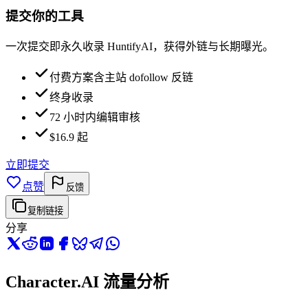
提交你的工具
一次提交即永久收录 HuntifyAI，获得外链与长期曝光。
付费方案含主站 dofollow 反链
终身收录
72 小时内编辑审核
$16.9 起
立即提交
点赞
反馈
复制链接
分享
Character.AI 流量分析