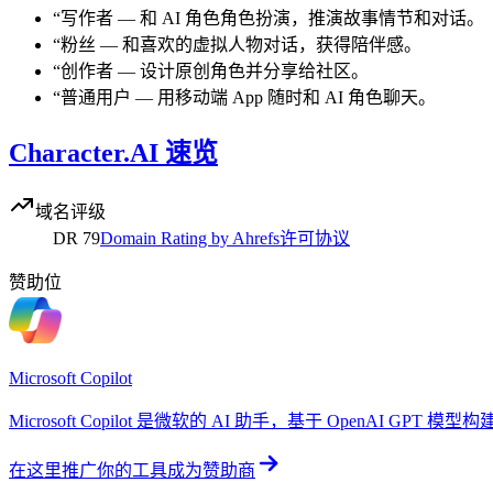
“
写作者
—
和 AI 角色角色扮演，推演故事情节和对话。
“
粉丝
—
和喜欢的虚拟人物对话，获得陪伴感。
“
创作者
—
设计原创角色并分享给社区。
“
普通用户
—
用移动端 App 随时和 AI 角色聊天。
Character.AI 速览
域名评级
DR
79
Domain Rating by Ahrefs
许可协议
赞助位
Microsoft Copilot
Microsoft Copilot 是微软的 AI 助手，基于 OpenAI GP
在这里推广你的工具
成为赞助商