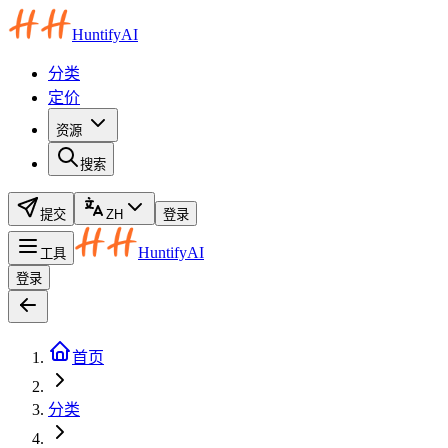
HuntifyAI
分类
定价
资源
搜索
提交
ZH
登录
HuntifyAI
工具
登录
首页
分类