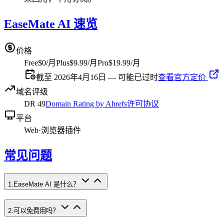
EaseMate AI 速览
价格
Free
$0/月
Plus
$9.99/月
Pro
$19.99/月
截至 2026年4月16日 — 可能已过时
查看官方定价
域名评级
DR
49
Domain Rating by Ahrefs
许可协议
平台
Web
·
浏览器插件
常见问题
1
.
EaseMate AI 是什么？
2
.
可以免费用吗？