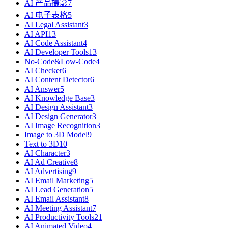
AI 产品摄影
7
AI 电子表格
5
AI Legal Assistant
3
AI API
13
AI Code Assistant
4
AI Developer Tools
13
No-Code&Low-Code
4
AI Checker
6
AI Content Detector
6
AI Answer
5
AI Knowledge Base
3
AI Design Assistant
3
AI Design Generator
3
AI Image Recognition
3
Image to 3D Model
9
Text to 3D
10
AI Character
3
AI Ad Creative
8
AI Advertising
9
AI Email Marketing
5
AI Lead Generation
5
AI Email Assistant
8
AI Meeting Assistant
7
AI Productivity Tools
21
AI Animated Video
4