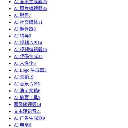
AI 音乐生成器
25
AI 照片编辑器
35
AI 销售
7
AI 社交媒体
11
AI 翻译器
8
AI 辅导
9
AI 视频 API
14
AI 视频编辑器
15
AI 代码生成
35
AI 人性化
6
AI Logo 生成器
3
AI 营销
19
AI 音乐 API
5
AI 演示文稿
6
AI 摘要工具
5
图像转视频
14
文本转语音
21
AI 广告生成器
9
AI 电商
6