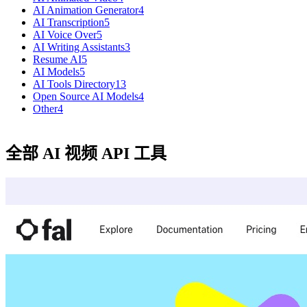
AI Animation Generator
4
AI Transcription
5
AI Voice Over
5
AI Writing Assistants
3
Resume AI
5
AI Models
5
AI Tools Directory
13
Open Source AI Models
4
Other
4
全部 AI 视频 API 工具