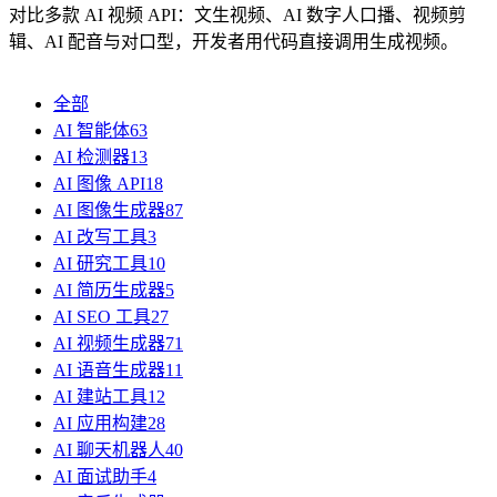
对比多款 AI 视频 API：文生视频、AI 数字人口播、视频剪
辑、AI 配音与对口型，开发者用代码直接调用生成视频。
全部
AI 智能体
63
AI 检测器
13
AI 图像 API
18
AI 图像生成器
87
AI 改写工具
3
AI 研究工具
10
AI 简历生成器
5
AI SEO 工具
27
AI 视频生成器
71
AI 语音生成器
11
AI 建站工具
12
AI 应用构建
28
AI 聊天机器人
40
AI 面试助手
4