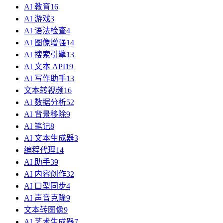
AI 教育
16
AI 游戏
3
AI 语法检查
4
AI 图像增强
14
AI 搜索引擎
13
AI 文本 API
19
AI 写作助手
13
文本转视频
16
AI 数据分析
52
AI 背景移除
9
AI 笔记
8
AI 文本生成器
3
编程代理
14
AI 助手
39
AI 内容创作
32
AI 口型同步
4
AI 声音克隆
9
文本转图像
9
AI 艺术生成器
7