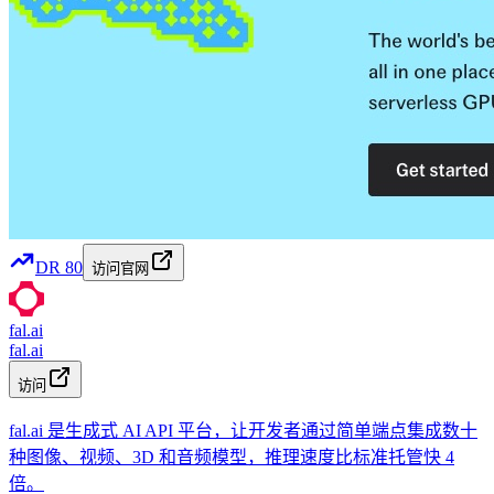
DR
80
访问官网
fal.ai
fal.ai
访问
fal.ai 是生成式 AI API 平台，让开发者通过简单端点集成数十
种图像、视频、3D 和音频模型，推理速度比标准托管快 4
倍。