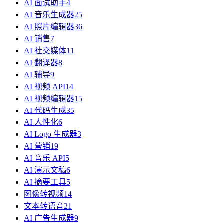
AI 面试助手
4
AI 音乐生成器
25
AI 照片编辑器
36
AI 销售
7
AI 社交媒体
11
AI 翻译器
8
AI 辅导
9
AI 视频 API
14
AI 视频编辑器
15
AI 代码生成
35
AI 人性化
6
AI Logo 生成器
3
AI 营销
19
AI 音乐 API
5
AI 演示文稿
6
AI 摘要工具
5
图像转视频
14
文本转语音
21
AI 广告生成器
9