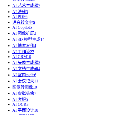
AI 艺术生成器
7
AI 法律
3
AI PDF
6
语音转文字
6
AI Copilot
5
AI 图像扩展
3
AI 3D 模型生成
14
AI 博客写作
4
AI 工作流
27
AI CRM
10
AI 头像生成器
3
AI 文档生成器
4
AI 室内设计
6
AI 会议记录
11
图像转图像
10
AI 虚拟头像
7
AI 客服
5
AI OCR
3
AI 平面设计
18