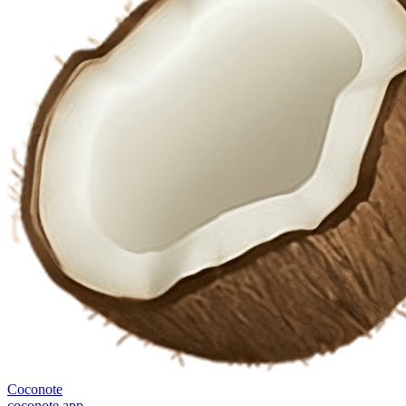
Coconote
coconote.app