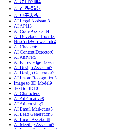
AI 项目管理
4
AI 产品摄影
7
AI 电子表格
5
AI Legal Assistant
3
AI API
13
AI Code Assistant
4
AI Developer Tools
13
No-Code&Low-Code
4
AI Checker
6
AI Content Detector
6
AI Answer
5
AI Knowledge Base
3
AI Design Assistant
3
AI Design Generator
3
AI Image Recognition
3
Image to 3D Model
9
Text to 3D
10
AI Character
3
AI Ad Creative
8
AI Advertising
9
AI Email Marketing
5
AI Lead Generation
5
AI Email Assistant
8
AI Meeting Assistant
7