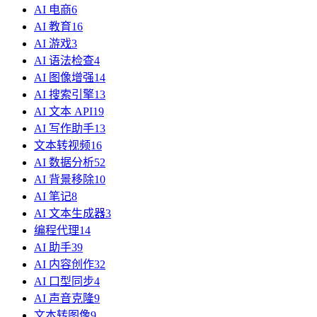
AI 电商
6
AI 教育
16
AI 游戏
3
AI 语法检查
4
AI 图像增强
14
AI 搜索引擎
13
AI 文本 API
19
AI 写作助手
13
文本转视频
16
AI 数据分析
52
AI 背景移除
10
AI 笔记
8
AI 文本生成器
3
编程代理
14
AI 助手
39
AI 内容创作
32
AI 口型同步
4
AI 声音克隆
9
文本转图像
9