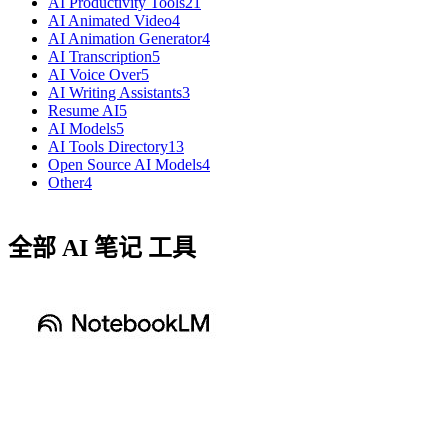
AI Productivity Tools
21
AI Animated Video
4
AI Animation Generator
4
AI Transcription
5
AI Voice Over
5
AI Writing Assistants
3
Resume AI
5
AI Models
5
AI Tools Directory
13
Open Source AI Models
4
Other
4
全部 AI 笔记 工具