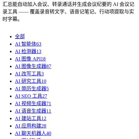
汇总能自动加入会议、转录通话并生成会议纪要的 AI 会议记
录工具 —— 覆盖录音转文字、语音记笔记、行动项提取与实
时字幕。
全部
AI 智能体
63
AI 检测器
13
AI 图像 API
18
AI 图像生成器
87
AI 改写工具
3
AI 研究工具
10
AI 简历生成器
5
AI SEO 工具
27
AI 视频生成器
71
AI 语音生成器
11
AI 建站工具
12
AI 应用构建
28
AI 聊天机器人
40