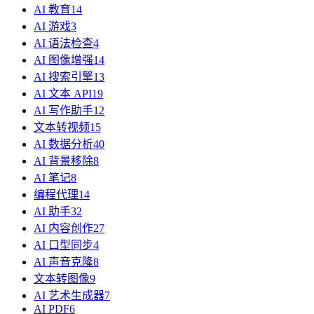
AI 教育
14
AI 游戏
3
AI 语法检查
4
AI 图像增强
14
AI 搜索引擎
13
AI 文本 API
19
AI 写作助手
12
文本转视频
15
AI 数据分析
40
AI 背景移除
8
AI 笔记
8
编程代理
14
AI 助手
32
AI 内容创作
27
AI 口型同步
4
AI 声音克隆
8
文本转图像
9
AI 艺术生成器
7
AI PDF
6