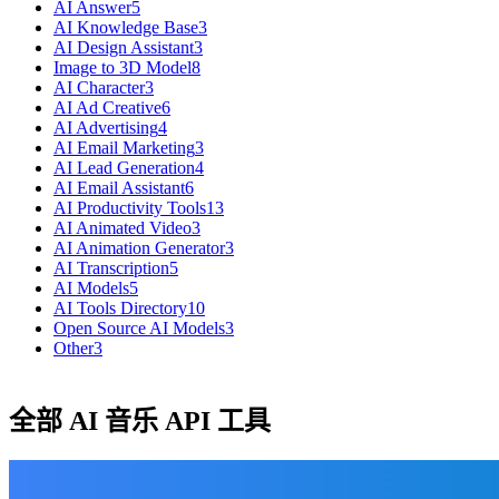
AI Answer
5
AI Knowledge Base
3
AI Design Assistant
3
Image to 3D Model
8
AI Character
3
AI Ad Creative
6
AI Advertising
4
AI Email Marketing
3
AI Lead Generation
4
AI Email Assistant
6
AI Productivity Tools
13
AI Animated Video
3
AI Animation Generator
3
AI Transcription
5
AI Models
5
AI Tools Directory
10
Open Source AI Models
3
Other
3
全部 AI 音乐 API 工具