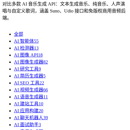
对比多款 AI 音乐生成 API：文本生成音乐、纯音乐、人声演
唱与自定义歌词，涵盖 Suno、Udio 接口和免版权商用音频后
端。
全部
AI 智能体
55
AI 检测器
13
AI 图像 API
18
AI 图像生成器
82
AI 研究工具
9
AI 简历生成器
5
AI SEO 工具
22
AI 视频生成器
66
AI 语音生成器
11
AI 建站工具
10
AI 应用构建
20
AI 聊天机器人
39
AI 面试助手
3