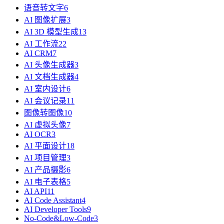
语音转文字
6
AI 图像扩展
3
AI 3D 模型生成
13
AI 工作流
22
AI CRM
7
AI 头像生成器
3
AI 文档生成器
4
AI 室内设计
6
AI 会议记录
11
图像转图像
10
AI 虚拟头像
7
AI OCR
3
AI 平面设计
18
AI 项目管理
3
AI 产品摄影
6
AI 电子表格
5
AI API
11
AI Code Assistant
4
AI Developer Tools
9
No-Code&Low-Code
3