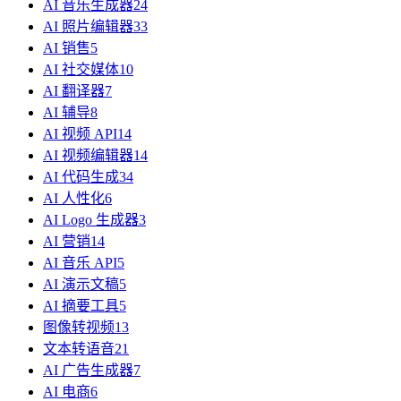
AI 音乐生成器
24
AI 照片编辑器
33
AI 销售
5
AI 社交媒体
10
AI 翻译器
7
AI 辅导
8
AI 视频 API
14
AI 视频编辑器
14
AI 代码生成
34
AI 人性化
6
AI Logo 生成器
3
AI 营销
14
AI 音乐 API
5
AI 演示文稿
5
AI 摘要工具
5
图像转视频
13
文本转语音
21
AI 广告生成器
7
AI 电商
6