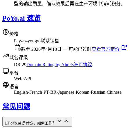
型的输出质量，确认效果后再在生产环境中消耗积分。
PoYo.ai 速览
价格
Pay-as-you-go
联系销售
截至 2026年4月18日 — 可能已过时
查看官方定价
域名评级
DR
29
Domain Rating by Ahrefs
许可协议
平台
Web
·
API
语言
English
·
French
·
PT-BR
·
Japanese
·
Korean
·
Russian
·
Chinese
常见问题
1
.
PoYo.ai 是什么，如何工作？