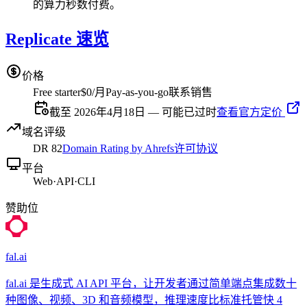
的算力秒数付费。
Replicate 速览
价格
Free starter
$0/月
Pay-as-you-go
联系销售
截至 2026年4月18日 — 可能已过时
查看官方定价
域名评级
DR
82
Domain Rating by Ahrefs
许可协议
平台
Web
·
API
·
CLI
赞助位
fal.ai
fal.ai 是生成式 AI API 平台，让开发者通过简单端点集成数十
种图像、视频、3D 和音频模型，推理速度比标准托管快 4