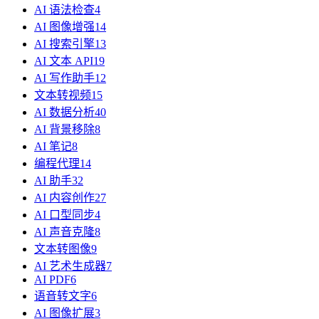
AI 语法检查
4
AI 图像增强
14
AI 搜索引擎
13
AI 文本 API
19
AI 写作助手
12
文本转视频
15
AI 数据分析
40
AI 背景移除
8
AI 笔记
8
编程代理
14
AI 助手
32
AI 内容创作
27
AI 口型同步
4
AI 声音克隆
8
文本转图像
9
AI 艺术生成器
7
AI PDF
6
语音转文字
6
AI 图像扩展
3