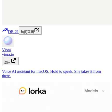
DR
21
访问官网
Viora
viora.io
访问
Voice AI assistant for macOS. Hold to speak. She takes it from
there.