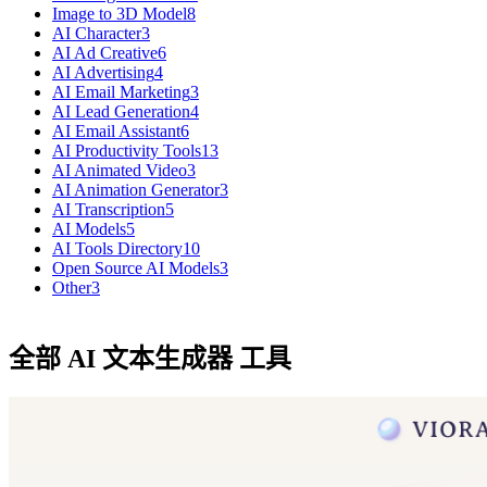
Image to 3D Model
8
AI Character
3
AI Ad Creative
6
AI Advertising
4
AI Email Marketing
3
AI Lead Generation
4
AI Email Assistant
6
AI Productivity Tools
13
AI Animated Video
3
AI Animation Generator
3
AI Transcription
5
AI Models
5
AI Tools Directory
10
Open Source AI Models
3
Other
3
全部 AI 文本生成器 工具