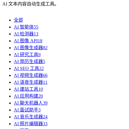
AI 文本内容自动生成工具。
全部
AI 智能体
55
AI 检测器
13
AI 图像 API
18
AI 图像生成器
82
AI 研究工具
9
AI 简历生成器
5
AI SEO 工具
22
AI 视频生成器
66
AI 语音生成器
11
AI 建站工具
10
AI 应用构建
20
AI 聊天机器人
39
AI 面试助手
3
AI 音乐生成器
24
AI 照片编辑器
33