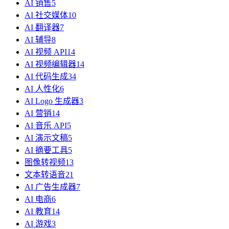
AI 销售
5
AI 社交媒体
10
AI 翻译器
7
AI 辅导
8
AI 视频 API
14
AI 视频编辑器
14
AI 代码生成
34
AI 人性化
6
AI Logo 生成器
3
AI 营销
14
AI 音乐 API
5
AI 演示文稿
5
AI 摘要工具
5
图像转视频
13
文本转语音
21
AI 广告生成器
7
AI 电商
6
AI 教育
14
AI 游戏
3