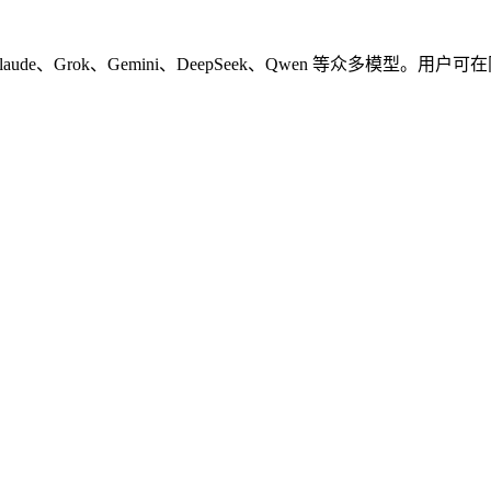
tGPT、Claude、Grok、Gemini、DeepSeek、Qwen 等