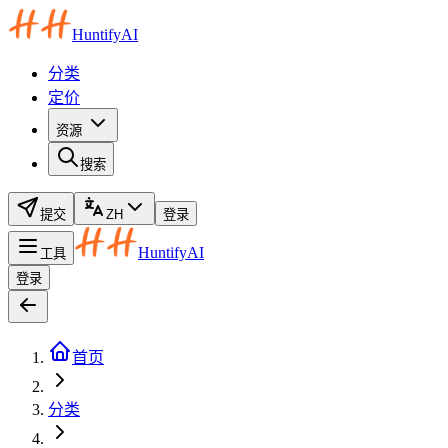
HuntifyAI
分类
定价
资源
搜索
提交
ZH
登录
HuntifyAI
工具
登录
首页
分类