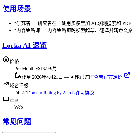
使用场景
“
研究者
—
研究者在一处用多模型加 AI 联网搜索和 PD
“
内容策略师
—
内容策略师跨模型起草、翻译并润色文案
Lorka AI 速览
价格
Pro Monthly
$19.99/月
截至 2026年4月21日 — 可能已过时
查看官方定价
域名评级
DR
47
Domain Rating by Ahrefs
许可协议
平台
Web
常见问题