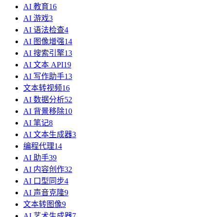
AI 教育
16
AI 游戏
3
AI 语法检查
4
AI 图像增强
14
AI 搜索引擎
13
AI 文本 API
19
AI 写作助手
13
文本转视频
16
AI 数据分析
52
AI 背景移除
10
AI 笔记
8
AI 文本生成器
3
编程代理
14
AI 助手
39
AI 内容创作
32
AI 口型同步
4
AI 声音克隆
9
文本转图像
9
AI 艺术生成器
7