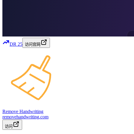
DR
25
访问官网
Remove Handwriting
removehandwriting.com
访问