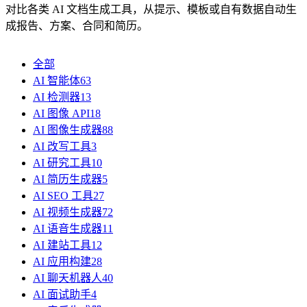
对比各类 AI 文档生成工具，从提示、模板或自有数据自动生
成报告、方案、合同和简历。
全部
AI 智能体
63
AI 检测器
13
AI 图像 API
18
AI 图像生成器
88
AI 改写工具
3
AI 研究工具
10
AI 简历生成器
5
AI SEO 工具
27
AI 视频生成器
72
AI 语音生成器
11
AI 建站工具
12
AI 应用构建
28
AI 聊天机器人
40
AI 面试助手
4