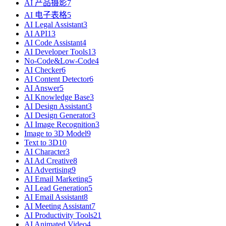
AI 产品摄影
7
AI 电子表格
5
AI Legal Assistant
3
AI API
13
AI Code Assistant
4
AI Developer Tools
13
No-Code&Low-Code
4
AI Checker
6
AI Content Detector
6
AI Answer
5
AI Knowledge Base
3
AI Design Assistant
3
AI Design Generator
3
AI Image Recognition
3
Image to 3D Model
9
Text to 3D
10
AI Character
3
AI Ad Creative
8
AI Advertising
9
AI Email Marketing
5
AI Lead Generation
5
AI Email Assistant
8
AI Meeting Assistant
7
AI Productivity Tools
21
AI Animated Video
4