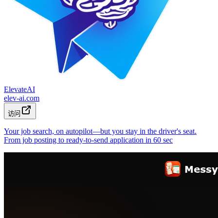
ElevateAI
elev-ai.com
访问
Your job search, on autopilot—but you stay in the driver's seat.
From job posting to ready-to-send application in 60 sec