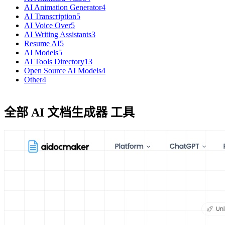
AI Animation Generator
4
AI Transcription
5
AI Voice Over
5
AI Writing Assistants
3
Resume AI
5
AI Models
5
AI Tools Directory
13
Open Source AI Models
4
Other
4
全部 AI 文档生成器 工具