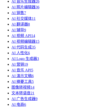
AI 音乐生成器
26
AI 照片编辑器
36
AI 销售
7
AI 社交媒体
11
AI 翻译器
8
AI 辅导
9
AI 视频 API
14
AI 视频编辑器
15
AI 代码生成
35
AI 人性化
6
AI Logo 生成器
3
AI 营销
19
AI 音乐 API
5
AI 演示文稿
6
AI 摘要工具
5
图像转视频
14
文本转语音
21
AI 广告生成器
9
AI 电商
6