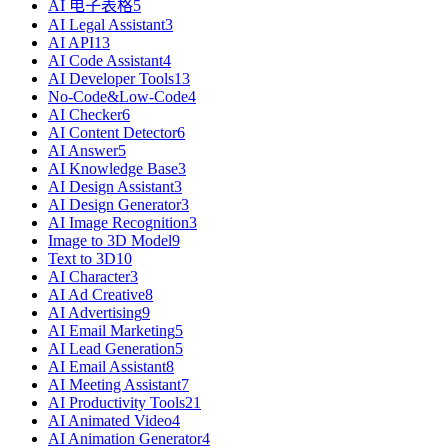
AI 电子表格
5
AI Legal Assistant
3
AI API
13
AI Code Assistant
4
AI Developer Tools
13
No-Code&Low-Code
4
AI Checker
6
AI Content Detector
6
AI Answer
5
AI Knowledge Base
3
AI Design Assistant
3
AI Design Generator
3
AI Image Recognition
3
Image to 3D Model
9
Text to 3D
10
AI Character
3
AI Ad Creative
8
AI Advertising
9
AI Email Marketing
5
AI Lead Generation
5
AI Email Assistant
8
AI Meeting Assistant
7
AI Productivity Tools
21
AI Animated Video
4
AI Animation Generator
4