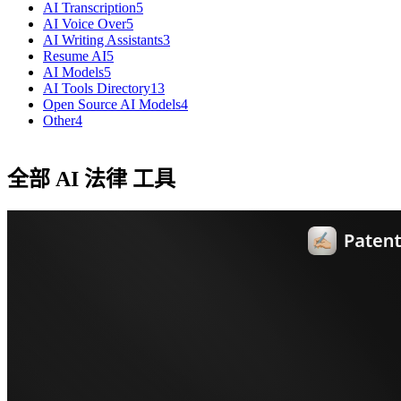
AI Transcription
5
AI Voice Over
5
AI Writing Assistants
3
Resume AI
5
AI Models
5
AI Tools Directory
13
Open Source AI Models
4
Other
4
全部 AI 法律 工具