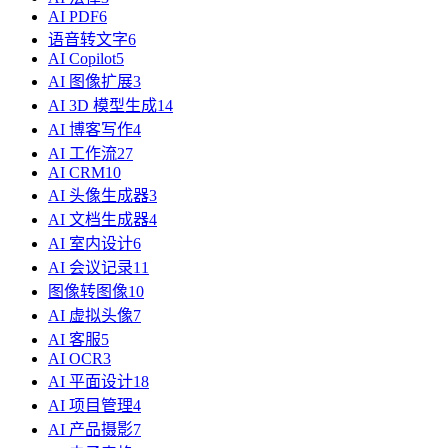
AI PDF
6
语音转文字
6
AI Copilot
5
AI 图像扩展
3
AI 3D 模型生成
14
AI 博客写作
4
AI 工作流
27
AI CRM
10
AI 头像生成器
3
AI 文档生成器
4
AI 室内设计
6
AI 会议记录
11
图像转图像
10
AI 虚拟头像
7
AI 客服
5
AI OCR
3
AI 平面设计
18
AI 项目管理
4
AI 产品摄影
7