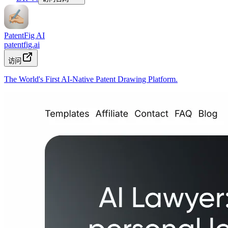
PatentFig AI
patentfig.ai
访问
The World's First AI-Native Patent Drawing Platform.