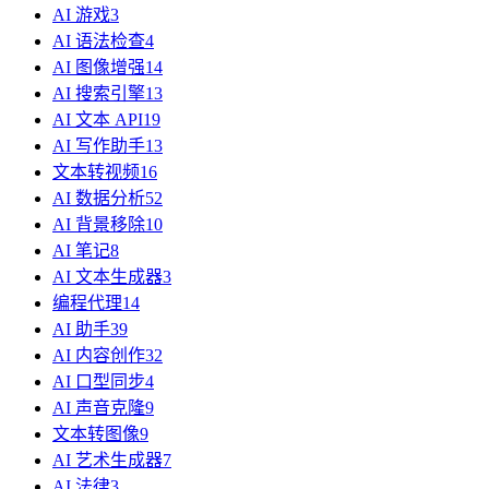
AI 游戏
3
AI 语法检查
4
AI 图像增强
14
AI 搜索引擎
13
AI 文本 API
19
AI 写作助手
13
文本转视频
16
AI 数据分析
52
AI 背景移除
10
AI 笔记
8
AI 文本生成器
3
编程代理
14
AI 助手
39
AI 内容创作
32
AI 口型同步
4
AI 声音克隆
9
文本转图像
9
AI 艺术生成器
7
AI 法律
3