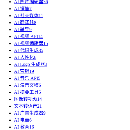
AI 照片编辑器
36
AI 销售
7
AI 社交媒体
11
AI 翻译器
8
AI 辅导
9
AI 视频 API
14
AI 视频编辑器
15
AI 代码生成
35
AI 人性化
6
AI Logo 生成器
3
AI 营销
19
AI 音乐 API
5
AI 演示文稿
6
AI 摘要工具
5
图像转视频
14
文本转语音
21
AI 广告生成器
9
AI 电商
6
AI 教育
16