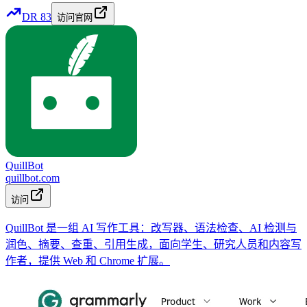
DR
83
访问官网
QuillBot
quillbot.com
访问
QuillBot 是一组 AI 写作工具：改写器、语法检查、AI 检测与
润色、摘要、查重、引用生成，面向学生、研究人员和内容写
作者，提供 Web 和 Chrome 扩展。