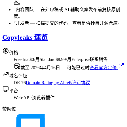
查。
“
内容团队
—
在外包稿或 AI 辅助文案发布前复核原创
度。
“
开发者
—
扫描提交的代码，查看是否抄自开源仓库。
Copyleaks 速览
价格
Free trial
$0/月
Standard
$8.99/月
Enterprise
联系销售
截至 2026年4月16日 — 可能已过时
查看官方定价
域名评级
DR
76
Domain Rating by Ahrefs
许可协议
平台
Web
·
API
·
浏览器插件
赞助位