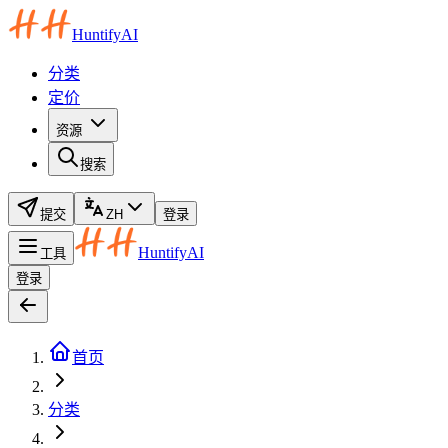
HuntifyAI
分类
定价
资源
搜索
提交
ZH
登录
HuntifyAI
工具
登录
首页
分类