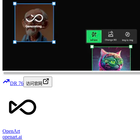
DR
76
访问官网
OpenArt
openart.ai