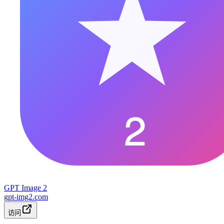
GPT Image 2
gpt-img2.com
访问