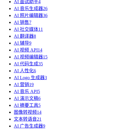
AI 面试助手
4
AI 音乐生成器
26
AI 照片编辑器
36
AI 销售
7
AI 社交媒体
11
AI 翻译器
8
AI 辅导
9
AI 视频 API
14
AI 视频编辑器
15
AI 代码生成
35
AI 人性化
6
AI Logo 生成器
3
AI 营销
19
AI 音乐 API
5
AI 演示文稿
6
AI 摘要工具
5
图像转视频
14
文本转语音
21
AI 广告生成器
9