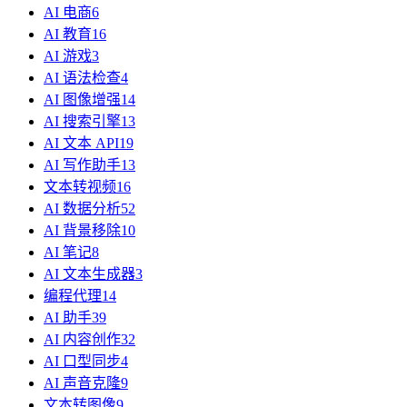
AI 电商
6
AI 教育
16
AI 游戏
3
AI 语法检查
4
AI 图像增强
14
AI 搜索引擎
13
AI 文本 API
19
AI 写作助手
13
文本转视频
16
AI 数据分析
52
AI 背景移除
10
AI 笔记
8
AI 文本生成器
3
编程代理
14
AI 助手
39
AI 内容创作
32
AI 口型同步
4
AI 声音克隆
9
文本转图像
9