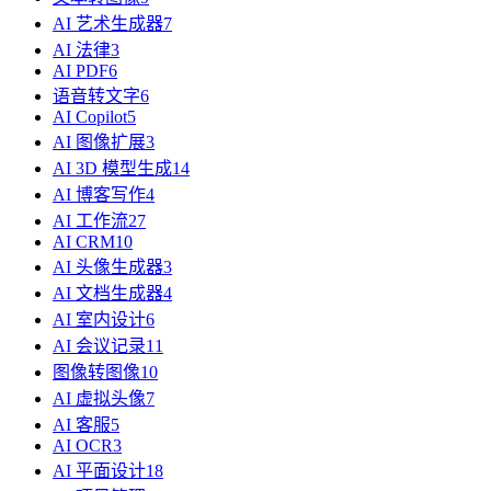
AI 艺术生成器
7
AI 法律
3
AI PDF
6
语音转文字
6
AI Copilot
5
AI 图像扩展
3
AI 3D 模型生成
14
AI 博客写作
4
AI 工作流
27
AI CRM
10
AI 头像生成器
3
AI 文档生成器
4
AI 室内设计
6
AI 会议记录
11
图像转图像
10
AI 虚拟头像
7
AI 客服
5
AI OCR
3
AI 平面设计
18