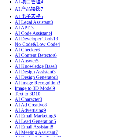
AI 项目管理
4
AI 产品摄影
7
AI 电子表格
5
AI Legal Assistant
3
AI API
13
AI Code Assistant
4
AI Developer Tools
13
No-Code&Low-Code
4
AI Checker
6
AI Content Detector
6
AI Answer
5
AI Knowledge Base
3
AI Design Assistant
3
AI Design Generator
3
AI Image Recognition
3
Image to 3D Model
9
Text to 3D
10
AI Character
3
AI Ad Creative
8
AI Advertising
9
AI Email Marketing
5
AI Lead Generation
5
AI Email Assistant
8
AI Meeting Assistant
7