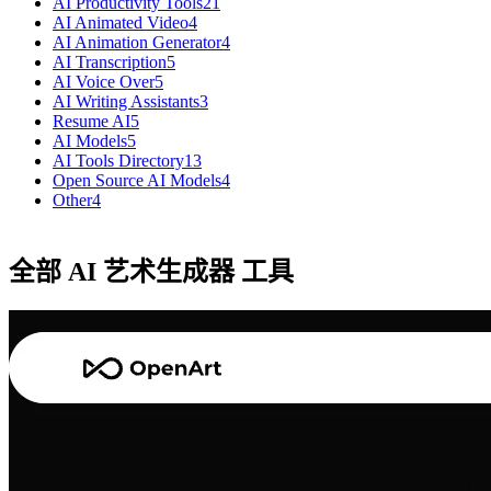
AI Productivity Tools
21
AI Animated Video
4
AI Animation Generator
4
AI Transcription
5
AI Voice Over
5
AI Writing Assistants
3
Resume AI
5
AI Models
5
AI Tools Directory
13
Open Source AI Models
4
Other
4
全部 AI 艺术生成器 工具