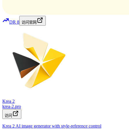
DR
8
访问官网
Krea 2
krea-2.pro
访问
Krea 2 AI image generator with style-reference control