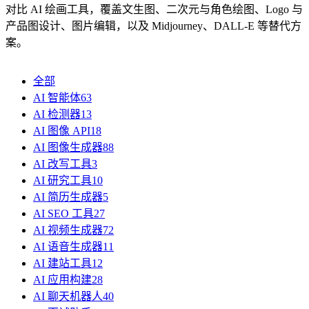
对比 AI 绘画工具，覆盖文生图、二次元与角色绘图、Logo 与
产品图设计、图片编辑，以及 Midjourney、DALL-E 等替代方
案。
全部
AI 智能体
63
AI 检测器
13
AI 图像 API
18
AI 图像生成器
88
AI 改写工具
3
AI 研究工具
10
AI 简历生成器
5
AI SEO 工具
27
AI 视频生成器
72
AI 语音生成器
11
AI 建站工具
12
AI 应用构建
28
AI 聊天机器人
40