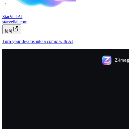
StarVeil AI
starveilai.com
访问
Turn your dreams into a comic with AI