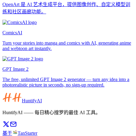
OpenArt 是 AI 艺术生成平台，提供图像创作、自定义模型训
练和社区画廊功能。
ComicsAI
Turn your stories into manga and comics with AI, generating anime
and webtoon art instantly.
GPT Image 2
The free, unlimited GPT Image 2 generator — turn any idea into a
photorealistic picture in seconds, no sign-up required.
HuntifyAI
HuntifyAI —— 每日精心搜罗的最佳 AI 工具。
基于
TanStarter