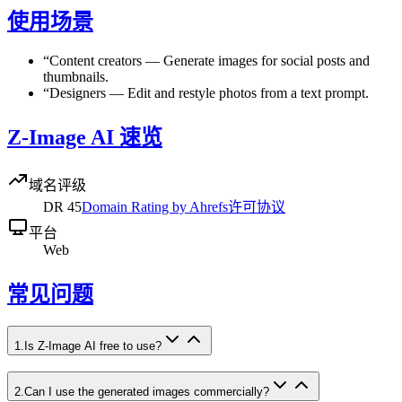
使用场景
“
Content creators
—
Generate images for social posts and
thumbnails.
“
Designers
—
Edit and restyle photos from a text prompt.
Z-Image AI 速览
域名评级
DR
45
Domain Rating by Ahrefs
许可协议
平台
Web
常见问题
1
.
Is Z-Image AI free to use?
2
.
Can I use the generated images commercially?