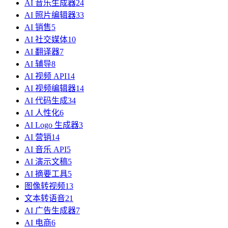
AI 音乐生成器
24
AI 照片编辑器
33
AI 销售
5
AI 社交媒体
10
AI 翻译器
7
AI 辅导
8
AI 视频 API
14
AI 视频编辑器
14
AI 代码生成
34
AI 人性化
6
AI Logo 生成器
3
AI 营销
14
AI 音乐 API
5
AI 演示文稿
5
AI 摘要工具
5
图像转视频
13
文本转语音
21
AI 广告生成器
7
AI 电商
6