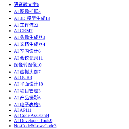
语音转文字
6
AI 图像扩展
3
AI 3D 模型生成
13
AI 工作流
22
AI CRM
7
AI 头像生成器
3
AI 文档生成器
4
AI 室内设计
6
AI 会议记录
11
图像转图像
10
AI 虚拟头像
7
AI OCR
3
AI 平面设计
18
AI 项目管理
3
AI 产品摄影
6
AI 电子表格
5
AI API
11
AI Code Assistant
4
AI Developer Tools
9
No-Code&Low-Code
3