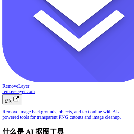
RemoveLayer
removelayer.com
访问
Remove image backgrounds, objects, and text online with AI-
powered tools for transparent PNG cutouts and image cleanup.
什么是 AI 抠图工具