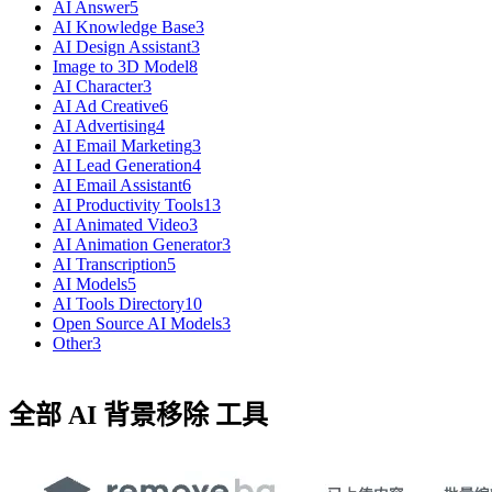
AI Answer
5
AI Knowledge Base
3
AI Design Assistant
3
Image to 3D Model
8
AI Character
3
AI Ad Creative
6
AI Advertising
4
AI Email Marketing
3
AI Lead Generation
4
AI Email Assistant
6
AI Productivity Tools
13
AI Animated Video
3
AI Animation Generator
3
AI Transcription
5
AI Models
5
AI Tools Directory
10
Open Source AI Models
3
Other
3
全部 AI 背景移除 工具