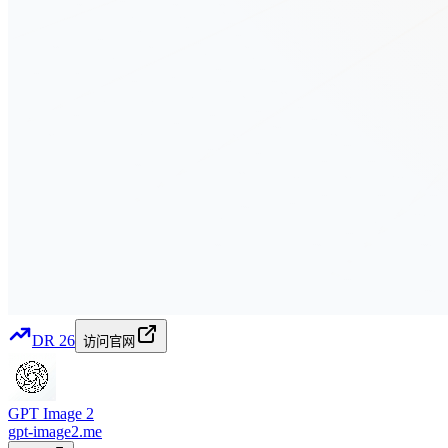
DR
26
访问官网
GPT Image 2
gpt-image2.me