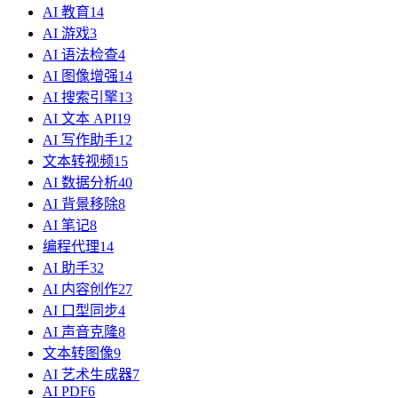
AI 教育
14
AI 游戏
3
AI 语法检查
4
AI 图像增强
14
AI 搜索引擎
13
AI 文本 API
19
AI 写作助手
12
文本转视频
15
AI 数据分析
40
AI 背景移除
8
AI 笔记
8
编程代理
14
AI 助手
32
AI 内容创作
27
AI 口型同步
4
AI 声音克隆
8
文本转图像
9
AI 艺术生成器
7
AI PDF
6