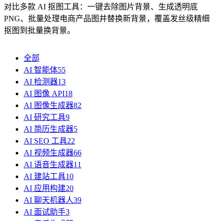
对比多款 AI 抠图工具：一键去除图片背景、生成透明底
PNG、批量处理电商产品图并替换新背景，覆盖发丝级精细
抠图到批量换背景。
全部
AI 智能体
55
AI 检测器
13
AI 图像 API
18
AI 图像生成器
82
AI 研究工具
9
AI 简历生成器
5
AI SEO 工具
22
AI 视频生成器
66
AI 语音生成器
11
AI 建站工具
10
AI 应用构建
20
AI 聊天机器人
39
AI 面试助手
3