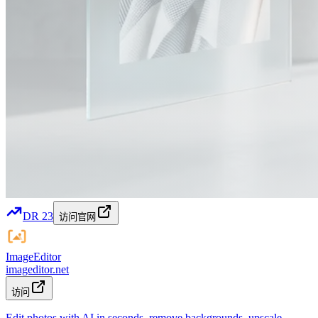
DR
23
访问官网
ImageEditor
imageditor.net
访问
Edit photos with AI in seconds, remove backgrounds, upscale