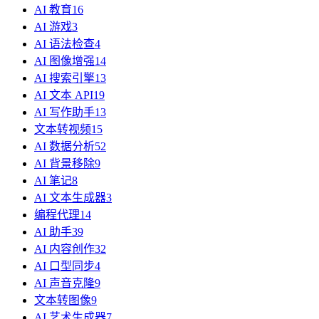
AI 教育
16
AI 游戏
3
AI 语法检查
4
AI 图像增强
14
AI 搜索引擎
13
AI 文本 API
19
AI 写作助手
13
文本转视频
15
AI 数据分析
52
AI 背景移除
9
AI 笔记
8
AI 文本生成器
3
编程代理
14
AI 助手
39
AI 内容创作
32
AI 口型同步
4
AI 声音克隆
9
文本转图像
9
AI 艺术生成器
7