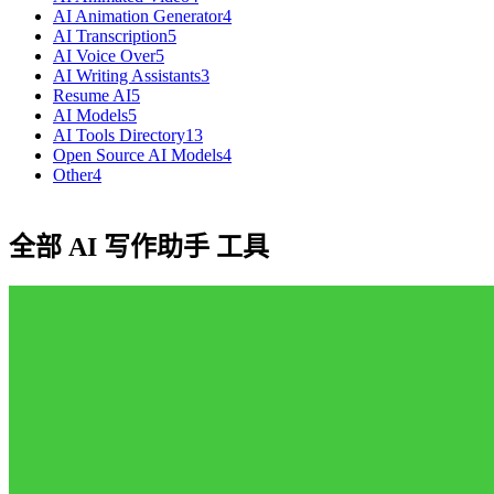
AI Animation Generator
4
AI Transcription
5
AI Voice Over
5
AI Writing Assistants
3
Resume AI
5
AI Models
5
AI Tools Directory
13
Open Source AI Models
4
Other
4
全部 AI 写作助手 工具