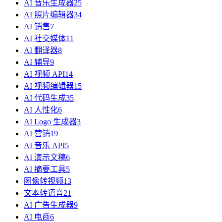
AI 音乐生成器
25
AI 照片编辑器
34
AI 销售
7
AI 社交媒体
11
AI 翻译器
8
AI 辅导
9
AI 视频 API
14
AI 视频编辑器
15
AI 代码生成
35
AI 人性化
6
AI Logo 生成器
3
AI 营销
19
AI 音乐 API
5
AI 演示文稿
6
AI 摘要工具
5
图像转视频
13
文本转语音
21
AI 广告生成器
9
AI 电商
6