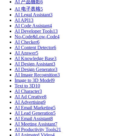
AI 产品摄影
6
AI 电子表格
5
AI Legal Assistant
3
AI API
13
AI Code Assistant
4
AI Developer Tools
13
No-Code&Low-Code
4
AI Checker
6
AI Content Detector
6
AI Answer
5
AI Knowledge Base
3
AI Design Assistant
3
AI Design Generator
3
AI Image Recognition
3
Image to 3D Model
9
Text to 3D
10
AI Character
3
AI Ad Creative
8
AI Advertising
9
AI Email Marketing
5
AI Lead Generation
5
AI Email Assistant
8
AI Meeting Assistant
7
AI Productivity Tools
21
AI Animated Video
4