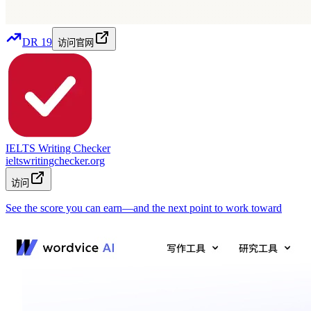
DR
19
访问官网
IELTS Writing Checker
ieltswritingchecker.org
访问
See the score you can earn—and the next point to work toward