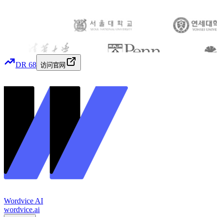
DR
68
访问官网
Wordvice AI
wordvice.ai