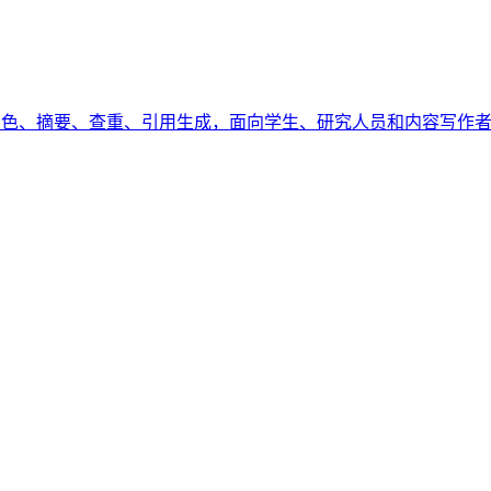
测与润色、摘要、查重、引用生成，面向学生、研究人员和内容写作者，提供