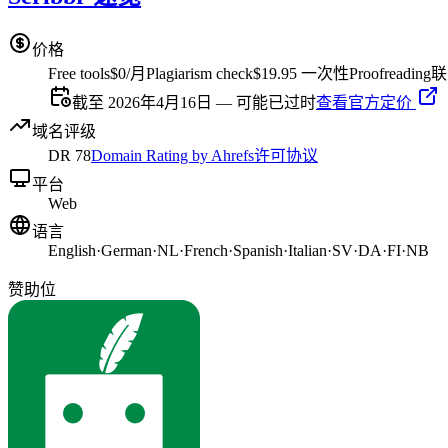
价格
Free tools
$0/月
Plagiarism check
$19.95 一次性
Proofreading
联
截至 2026年4月16日 — 可能已过时
查看官方定价
域名评级
DR
78
Domain Rating by Ahrefs
许可协议
平台
Web
语言
English
·
German
·
NL
·
French
·
Spanish
·
Italian
·
SV
·
DA
·
FI
·
NB
赞助位