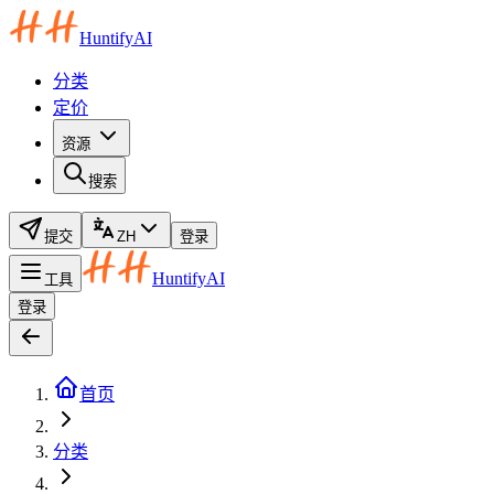
HuntifyAI
分类
定价
资源
搜索
提交
ZH
登录
HuntifyAI
工具
登录
首页
分类