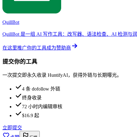
QuillBot
QuillBot 是一组 AI 写作工具：改写器、语法检查、AI 检
在这里推广你的工具
成为赞助商
提交你的工具
一次提交即永久收录 HuntifyAI，获得外链与长期曝光。
4 条 dofollow 外链
终身收录
72 小时内编辑审核
$16.9 起
立即提交