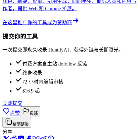
润色、摘要、查重、引用生成，面向学生、研究人员和内容写
作者，提供 Web 和 Chrome 扩展。
在这里推广你的工具
成为赞助商
提交你的工具
一次提交即永久收录 HuntifyAI，获得外链与长期曝光。
付费方案含主站 dofollow 反链
终身收录
72 小时内编辑审核
$16.9 起
立即提交
点赞
反馈
复制链接
分享