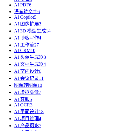
AI PDF
6
语音转文字
6
AI Copilot
5
AI 图像扩展
3
AI 3D 模型生成
14
AI 博客写作
4
AI 工作流
27
AI CRM
10
AI 头像生成器
3
AI 文档生成器
4
AI 室内设计
6
AI 会议记录
11
图像转图像
10
AI 虚拟头像
7
AI 客服
5
AI OCR
3
AI 平面设计
18
AI 项目管理
4
AI 产品摄影
7