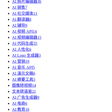
AI 照片编辑器
36
AI 销售
7
AI 社交媒体
11
AI 翻译器
8
AI 辅导
9
AI 视频 API
14
AI 视频编辑器
15
AI 代码生成
35
AI 人性化
6
AI Logo 生成器
3
AI 营销
19
AI 音乐 API
5
AI 演示文稿
6
AI 摘要工具
5
图像转视频
14
文本转语音
21
AI 广告生成器
9
AI 电商
6
AI 教育
16