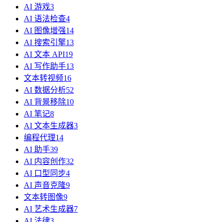
AI 游戏
3
AI 语法检查
4
AI 图像增强
14
AI 搜索引擎
13
AI 文本 API
19
AI 写作助手
13
文本转视频
16
AI 数据分析
52
AI 背景移除
10
AI 笔记
8
AI 文本生成器
3
编程代理
14
AI 助手
39
AI 内容创作
32
AI 口型同步
4
AI 声音克隆
9
文本转图像
9
AI 艺术生成器
7
AI 法律
3