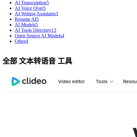
AI Transcription
5
AI Voice Over
5
AI Writing Assistants
3
Resume AI
5
AI Models
5
AI Tools Directory
13
Open Source AI Models
4
Other
4
全部 文本转语音 工具