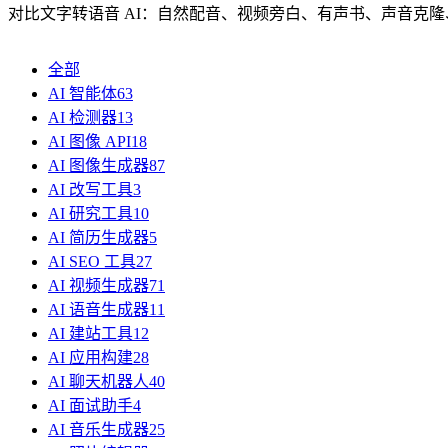
对比文字转语音 AI：自然配音、视频旁白、有声书、声音克
全部
AI 智能体
63
AI 检测器
13
AI 图像 API
18
AI 图像生成器
87
AI 改写工具
3
AI 研究工具
10
AI 简历生成器
5
AI SEO 工具
27
AI 视频生成器
71
AI 语音生成器
11
AI 建站工具
12
AI 应用构建
28
AI 聊天机器人
40
AI 面试助手
4
AI 音乐生成器
25