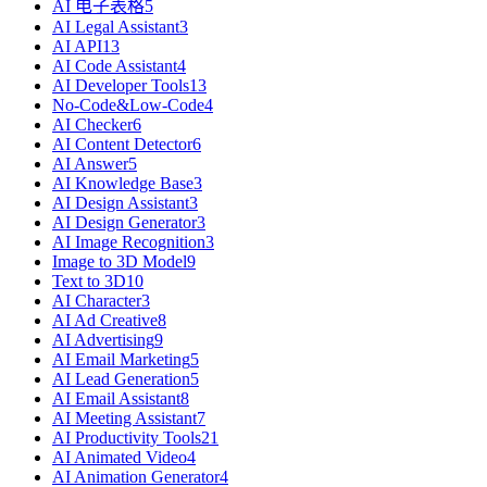
AI 电子表格
5
AI Legal Assistant
3
AI API
13
AI Code Assistant
4
AI Developer Tools
13
No-Code&Low-Code
4
AI Checker
6
AI Content Detector
6
AI Answer
5
AI Knowledge Base
3
AI Design Assistant
3
AI Design Generator
3
AI Image Recognition
3
Image to 3D Model
9
Text to 3D
10
AI Character
3
AI Ad Creative
8
AI Advertising
9
AI Email Marketing
5
AI Lead Generation
5
AI Email Assistant
8
AI Meeting Assistant
7
AI Productivity Tools
21
AI Animated Video
4
AI Animation Generator
4