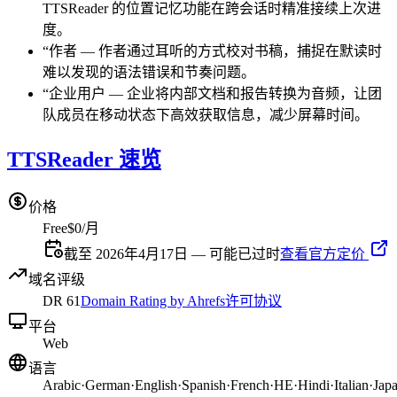
TTSReader 的位置记忆功能在跨会话时精准接续上次进
度。
“
作者
—
作者通过耳听的方式校对书稿，捕捉在默读时
难以发现的语法错误和节奏问题。
“
企业用户
—
企业将内部文档和报告转换为音频，让团
队成员在移动状态下高效获取信息，减少屏幕时间。
TTSReader 速览
价格
Free
$0/月
截至 2026年4月17日 — 可能已过时
查看官方定价
域名评级
DR
61
Domain Rating by Ahrefs
许可协议
平台
Web
语言
Arabic
·
German
·
English
·
Spanish
·
French
·
HE
·
Hindi
·
Italian
·
Jap