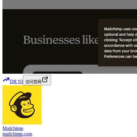
DR
93
访问官网
Mailchimp
mailchimp.com