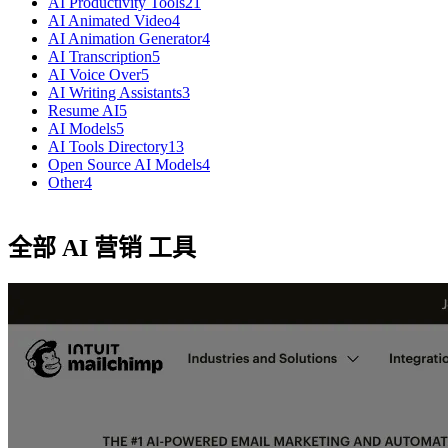
AI Productivity Tools
21
AI Animated Video
4
AI Animation Generator
4
AI Transcription
5
AI Voice Over
5
AI Writing Assistants
3
Resume AI
5
AI Models
5
AI Tools Directory
13
Open Source AI Models
4
Other
4
全部 AI 营销 工具