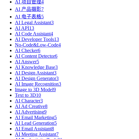
AI 项目管理
4
AI 产品摄影
7
AI 电子表格
5
AI Legal Assistant
3
AI API
13
AI Code Assistant
4
AI Developer Tools
13
No-Code&Low-Code
4
AI Checker
6
AI Content Detector
6
AI Answer
5
AI Knowledge Base
3
AI Design Assistant
3
AI Design Generator
3
AI Image Recognition
3
Image to 3D Model
9
Text to 3D
10
AI Character
3
AI Ad Creative
8
AI Advertising
9
AI Email Marketing
5
AI Lead Generation
5
AI Email Assistant
8
AI Meeting Assistant
7