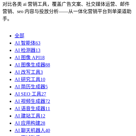
对比各类 ai 营销工具，覆盖广告文案、社交媒体运营、邮件
营销、seo 内容与投放分析——从一体化营销平台到单渠道助
手。
全部
AI 智能体
63
AI 检测器
13
AI 图像 API
18
AI 图像生成器
88
AI 改写工具
3
AI 研究工具
10
AI 简历生成器
5
AI SEO 工具
27
AI 视频生成器
72
AI 语音生成器
11
AI 建站工具
12
AI 应用构建
28
AI 聊天机器人
40