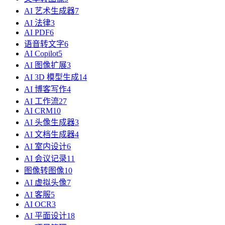
AI 艺术生成器
7
AI 法律
3
AI PDF
6
语音转文字
6
AI Copilot
5
AI 图像扩展
3
AI 3D 模型生成
14
AI 博客写作
4
AI 工作流
27
AI CRM
10
AI 头像生成器
3
AI 文档生成器
4
AI 室内设计
6
AI 会议记录
11
图像转图像
10
AI 虚拟头像
7
AI 客服
5
AI OCR
3
AI 平面设计
18