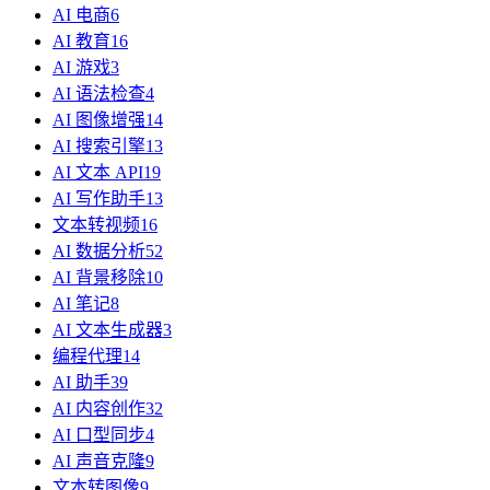
AI 电商
6
AI 教育
16
AI 游戏
3
AI 语法检查
4
AI 图像增强
14
AI 搜索引擎
13
AI 文本 API
19
AI 写作助手
13
文本转视频
16
AI 数据分析
52
AI 背景移除
10
AI 笔记
8
AI 文本生成器
3
编程代理
14
AI 助手
39
AI 内容创作
32
AI 口型同步
4
AI 声音克隆
9
文本转图像
9