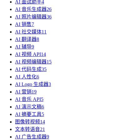
AI 面试助手
4
AI 音乐生成器
26
AI 照片编辑器
36
AI 销售
7
AI 社交媒体
11
AI 翻译器
8
AI 辅导
9
AI 视频 API
14
AI 视频编辑器
15
AI 代码生成
35
AI 人性化
6
AI Logo 生成器
3
AI 营销
19
AI 音乐 API
5
AI 演示文稿
6
AI 摘要工具
5
图像转视频
14
文本转语音
21
AI 广告生成器
9